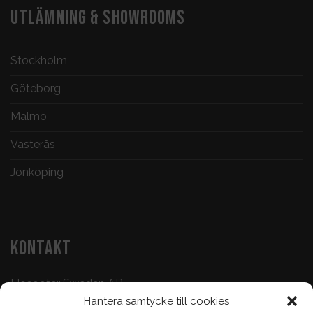
UTLÄMNING & SHOWROOMS
Stockholm
Göteborg
Malmö
Västerås
Jönköping
KONTAKT
Elscooter Sweden AB
Hantera samtycke till cookies
Butik & Verkstad:
073-500 47 72