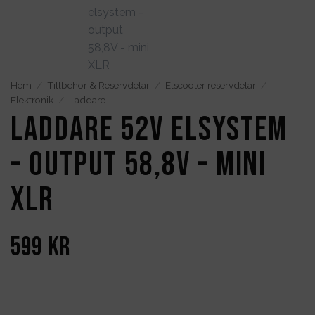
Hem
/
Tillbehör & Reservdelar
/
Elscooter reservdelar
/
Elektronik
/
Laddare
Laddare 52V elsystem
– output 58,8V – mini
XLR
599
kr