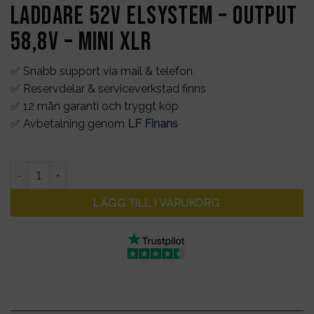
Laddare 52V elsystem – output
58,8V – mini XLR
✅ Snabb support via mail & telefon
✅ Reservdelar & serviceverkstad finns
✅ 12 mån garanti och tryggt köp
✅ Avbetalning genom
LF Finans
Laddare 52V elsystem - output 58,8V - mini XLR mängd
LÄGG TILL I VARUKORG