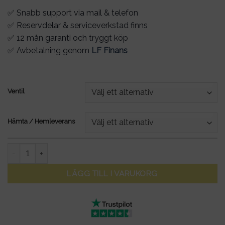
✅ Snabb support via mail & telefon
✅ Reservdelar & serviceverkstad finns
✅ 12 mån garanti och tryggt köp
✅ Avbetalning genom
LF Finans
Ventil
Hämta / Hemleverans
Innerslang 10x3 tum - 85/65-6.5 mängd
LÄGG TILL I VARUKORG