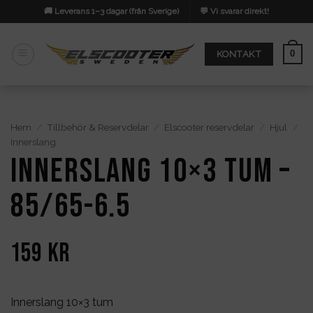
Skip
🚚 Leverans 1–3 dagar (från Sverige)
💬 Vi svarar direkt!
to
content
0
KONTAKT
Hem
/
Tillbehör & Reservdelar
/
Elscooter reservdelar
/
Hjul
/
Innerslang
Innerslang 10×3 tum –
85/65-6.5
159
kr
Innerslang 10×3 tum