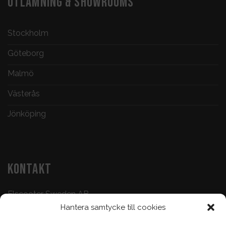
UTLÄMNING & SHOWROOMS
Stockholm
Göteborg
Malmö
Västerås
Jönköping
KONTAKT
Elscooter Sweden AB
Hantera samtycke till cookies
Butik & Verkstad:
073-500 47 72