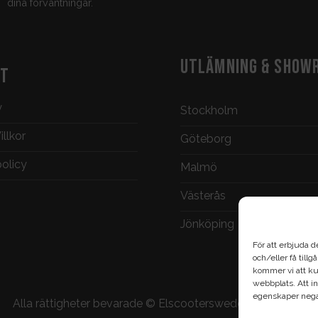
dina förväntningar.
UTLÄMNING & SHOW
KT
y
Stockholm
llkor
Göteborg
policy
Malmö
Västerås
Jönköping
För att erbjuda d
och/eller få till
kommer vi att ku
webbplats. Att in
egenskaper negat
Alla rättigheter bevarade ©
Elscootersweden.com
2026