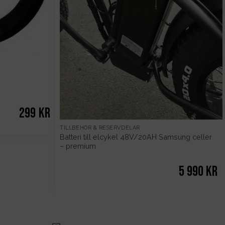
299
kr
TILLBEHÖR & RESERVDELAR
Batteri till elcykel 48V/20AH Samsung celler
– premium
5 990
kr