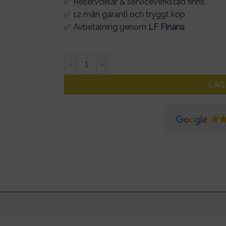
✅ Reservdelar & serviceverkstad finns
✅ 12 mån garanti och tryggt köp
✅ Avbetalning genom
LF Finans
Display Xiaomi Pro/Pro2 original mängd
LÄG