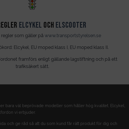
regler
Elcykel
och
Elscooter
 regler som gäller på
www.transportstyrelsen.se
rd: Elcykel, EU moped klass I, EU moped klass II.
ordonet framförs enligt gällande lagstiftning och på ett
trafiksäkert sätt.
jer bara väl beprövade modeller som håller hög kvalitet. Elcykel,
fordon vi erbjuder.
guida och ge råd så att du som kund får rätt produkt för dig och