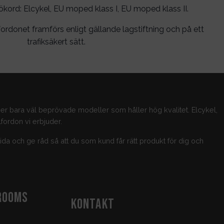
rd: Elcykel, EU moped klass I, EU moped klass II.
ordonet framförs enligt gällande lagstiftning och på ett
trafiksäkert sätt.
jer bara väl beprövade modeller som håller hög kvalitet. Elcykel,
fordon vi erbjuder.
guida och ge råd så att du som kund får rätt produkt för dig och
ROOMS
KONTAKT