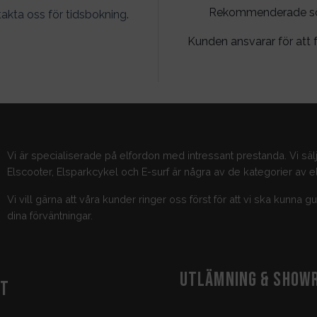
Rekommenderade söko
akta oss för tidsbokning
.
Kunden ansvarar för att f
Vi är specialiserade på elfordon med intressant prestanda. Vi säl
Elscooter, Elsparkcykel och E-surf är några av de kategorier av el
Vi vill gärna att våra kunder ringer oss först för att vi ska kunna 
dina förväntningar.
UTLÄMNING & SHOW
KT