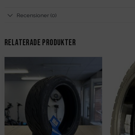
Recensioner (0)
RELATERADE PRODUKTER
Det
liga
nuvarande
priset
är:
449kr.