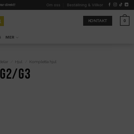
Om oss
Beställning & Villkor
rar direkt!
0
KONTAKT
S
MER
delar
/
Hjul
/
Kompletta hjul
 G2/G3