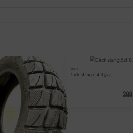
DÄCK
Däck slanglöst 8.5×3″
399