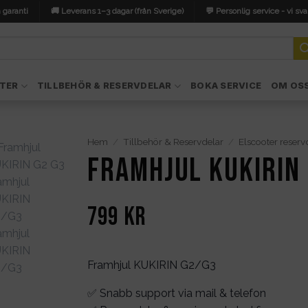
 garanti
🚚 Leverans 1–3 dagar (från Sverige)
💬 Personlig service - vi sva
TER
TILLBEHÖR & RESERVDELAR
BOKA SERVICE
OM OS
Hem
/
Tillbehör & Reservdelar
/
Elscooter reserv
Framhjul KUKIRIN
799
kr
Framhjul KUKIRIN G2/G3
✅ Snabb support via mail & telefon