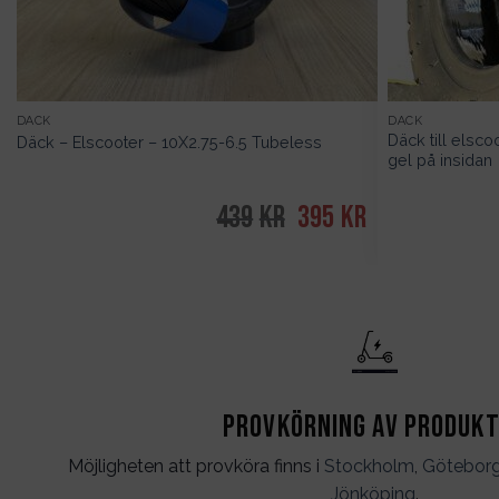
DÄCK
DÄCK
Däck till els
Däck – Elscooter – 10X2.75-6.5 Tubeless
gel på insidan
439
kr
Det
395
kr
Det
ursprungliga
nuvarande
priset
priset
var:
är:
439kr.
395kr.
Provkörning av produk
Möjligheten att provköra finns i
Stockholm
,
Götebor
Jönköping
.