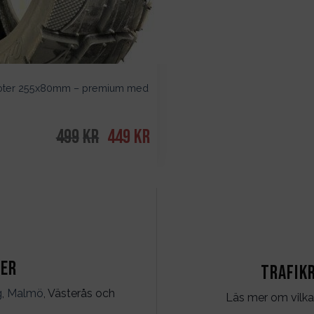
cooter 255x80mm – premium med
499
kr
Det
449
kr
Det
ursprungliga
nuvarande
priset
priset
var:
är:
499kr.
449kr.
ter
Trafik
g
,
Malmö
, Västerås och
Läs mer om vilka