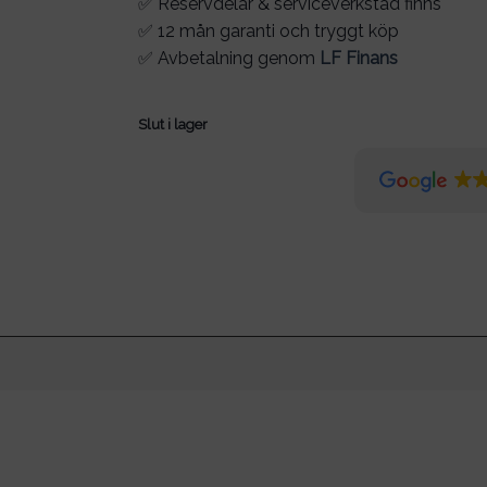
✅ Reservdelar & serviceverkstad finns
✅ 12 mån garanti och tryggt köp
✅ Avbetalning genom
LF Finans
Slut i lager