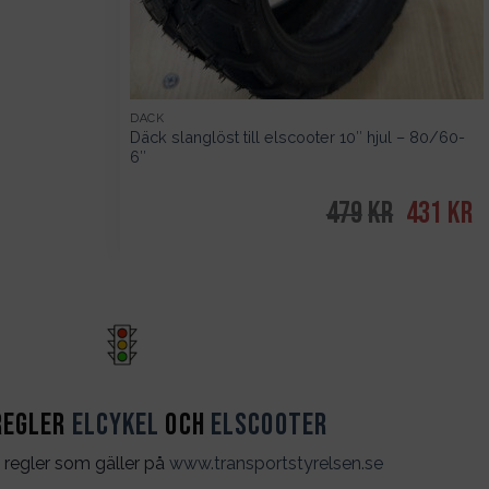
DÄCK
Däck slanglöst till elscooter 10″ hjul – 80/60-
6″
479
kr
Det
431
kr
D
ursprungl
n
priset
pr
var:
är
479kr.
43
regler
Elcykel
och
Elscooter
 regler som gäller på
www.transportstyrelsen.se