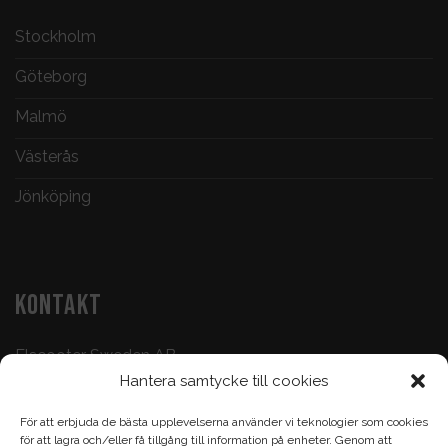
Stockholm
Göteborg
Malmö
Västerås
Jönköping
KONTAKT
Elscooter Sweden AB
Hantera samtycke till cookies
Butik & Verkstad:
073-500 47 72
För att erbjuda de bästa upplevelserna använder vi teknologier som cookies
Köp & Frågor:
070-395 17 93
för att lagra och/eller få tillgång till information på enheter. Genom att