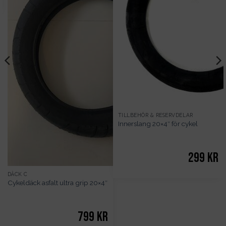
TILLBEHÖR & RESERVDELAR
Innerslang 20×4″ för cykel
299
kr
DÄCK C
Cykeldäck asfalt ultra grip 20×4″
799
kr