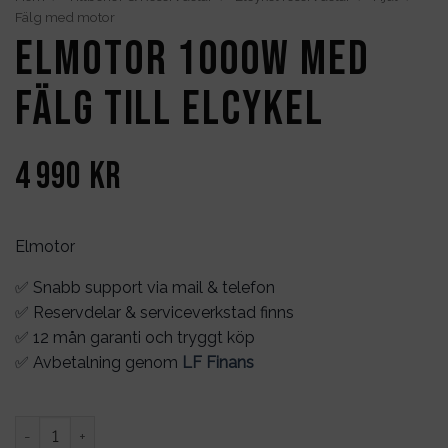
Fälg med motor
Elmotor 1000W med
fälg till elcykel
4 990
kr
Elmotor
✅ Snabb support via mail & telefon
✅ Reservdelar & serviceverkstad finns
✅ 12 mån garanti och tryggt köp
✅ Avbetalning genom
LF Finans
Elmotor 1000W med fälg till elcykel mängd