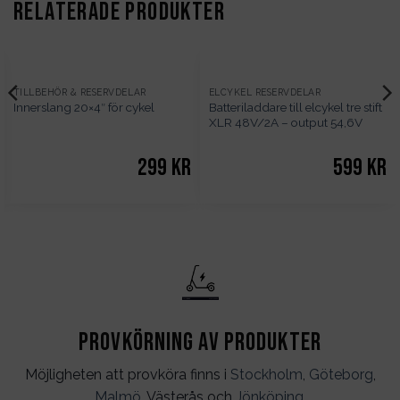
RELATERADE PRODUKTER
TILLBEHÖR & RESERVDELAR
ELCYKEL RESERVDELAR
Batteriladdare till elcykel tre stift
Innerslang 20×4″ för cykel
XLR 48V/2A – output 54,6V
299
kr
599
kr
Det
liga
nuvarande
priset
är:
679kr.
Provkörning av produkter
Möjligheten att provköra finns i
Stockholm
,
Göteborg
,
Malmö
, Västerås och
Jönköping
.