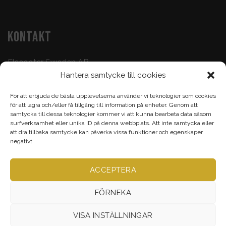
KONTAKT
Elscooter Sweden AB
Hantera samtycke till cookies
Butik & Verkstad:
073-500 47 72
För att erbjuda de bästa upplevelserna använder vi teknologier som cookies
Köp & Frågor:
070-395 17 93
för att lagra och/eller få tillgång till information på enheter. Genom att
samtycka till dessa teknologier kommer vi att kunna bearbeta data såsom
Epost:
info@elscootersweden.com
surfverksamhet eller unika ID på denna webbplats. Att inte samtycka eller
att dra tillbaka samtycke kan påverka vissa funktioner och egenskaper
Brunnsgatan 7, Jönköping
negativt.
ACCEPTERA
Alla rättigheter bevarade ©
Elscootersweden.com
2026
FÖRNEKA
VISA INSTÄLLNINGAR
VERKSTAD
TILLBEHÖR & RESERVDELAR
ELCYKEL
ELSCOOTER