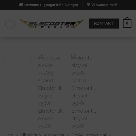
Skip
🚚 Leverans 1–3 dagar (från Sverige)
💬 Vi svarar direkt!
to
content
0
KONTAKT
Hem
/
Tillbehör & Reservdelar
/
Elcykel reservdelar
/