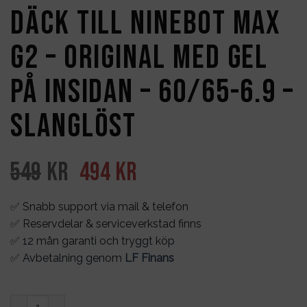
Däck till Ninebot max
G2 – original med gel
på insidan – 60/65-6.9 –
slanglöst
Det
Det
549
kr
494
kr
ursprungliga
nuvarande
✅ Snabb support via mail & telefon
priset
priset
✅ Reservdelar & serviceverkstad finns
var:
är:
✅ 12 mån garanti och tryggt köp
✅ Avbetalning genom
LF Finans
549kr.
494kr.
Däck till Ninebot max G2 - original med gel på insidan - 60/65-