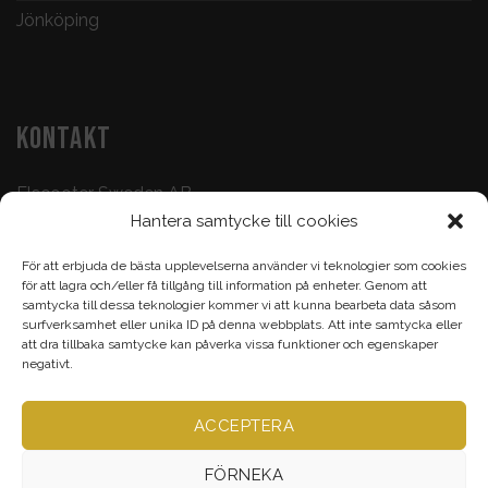
Jönköping
KONTAKT
Elscooter Sweden AB
Hantera samtycke till cookies
Butik & Verkstad:
073-500 47 72
För att erbjuda de bästa upplevelserna använder vi teknologier som cookies
Köp & Frågor:
070-395 17 93
för att lagra och/eller få tillgång till information på enheter. Genom att
samtycka till dessa teknologier kommer vi att kunna bearbeta data såsom
Epost:
info@elscootersweden.com
surfverksamhet eller unika ID på denna webbplats. Att inte samtycka eller
att dra tillbaka samtycke kan påverka vissa funktioner och egenskaper
Brunnsgatan 7, Jönköping
negativt.
ACCEPTERA
Alla rättigheter bevarade ©
Elscootersweden.com
2026
FÖRNEKA