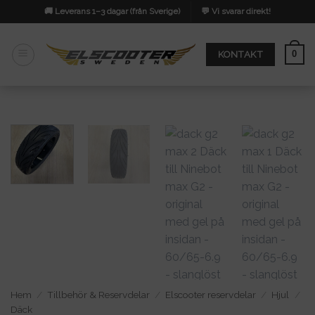
Skip
🚚 Leverans 1–3 dagar (från Sverige)
💬 Vi svarar direkt!
to
content
0
KONTAKT
Hem
/
Tillbehör & Reservdelar
/
Elscooter reservdelar
/
Hjul
/
Däck