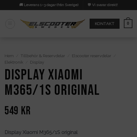
Skip
🚚 Leverans 1–3 dagar (från Sverige)
💬 Vi svarar direkt!
to
content
0
KONTAKT
Hem
/
Tillbehör & Reservdelar
/
Elscooter reservdelar
/
Elektronik
/
Display
Display Xiaomi
M365/1S original
549
kr
Display Xiaomi M365/1S original