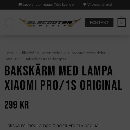
Skip
🚚 Leverans 1–3 dagar (från Sverige)
💬 Vi svarar direkt!
to
content
0
KONTAKT
Hem
/
Tillbehör & Reservdelar
/
Elscooter reservdelar
/
Detaljer
/
Bakskärm (Med lampa)
Bakskärm med lampa
Xiaomi Pro/1S original
299
kr
Bakskärm med lampa Xiaomi Pro/1S original