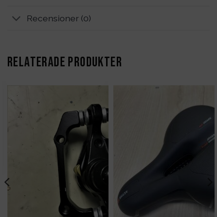
Recensioner (0)
RELATERADE PRODUKTER
Det
liga
nuvarande
priset
är:
679kr.