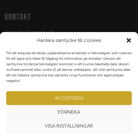
KONTAKT
Elscooter Sweden AB
Hantera samtycke till cookies
Butik & Verkstad:
073-500 47 72
För att erbjuda de bästa upplevelserna använder vi teknologier som cookies
Köp & Frågor:
070-395 17 93
för att lagra och/eller få tillgång till information på enheter. Genom att
samtycka till dessa teknologier kommer vi att kunna bearbeta data såsom
Epost:
info@elscootersweden.com
surfverksamhet eller unika ID på denna webbplats. Att inte samtycka eller
att dra tillbaka samtycke kan påverka vissa funktioner och egenskaper
Brunnsgatan 7, Jönköping
negativt.
ACCEPTERA
Alla rättigheter bevarade ©
Elscootersweden.com
2026
FÖRNEKA
VISA INSTÄLLNINGAR
VERKSTAD
TILLBEHÖR & RESERVDELAR
ELCYKEL
ELSCOOTER
ELMOPED
ELMOTORCYKEL