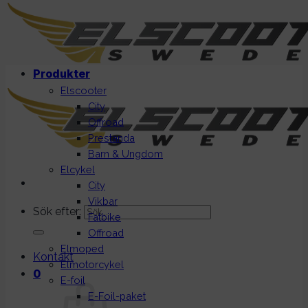
Produkter
Elscooter
City
Offroad
Prestanda
Barn & Ungdom
Elcykel
City
Vikbar
Sök efter:
Fatbike
Offroad
Elmoped
Kontakt
Elmotorcykel
0
E-foil
E-Foil-paket