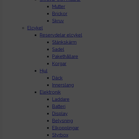
Mutter
Brickor
Skruv
Elcykel
Reservdelar elcykel
Stänkskärm
Sadel
Pakethållare
Korgar
Hjul
Däck
Innerslang
Elektronik
Laddare
Batteri
Display
Belysning
Elkopplingar
Styrbox