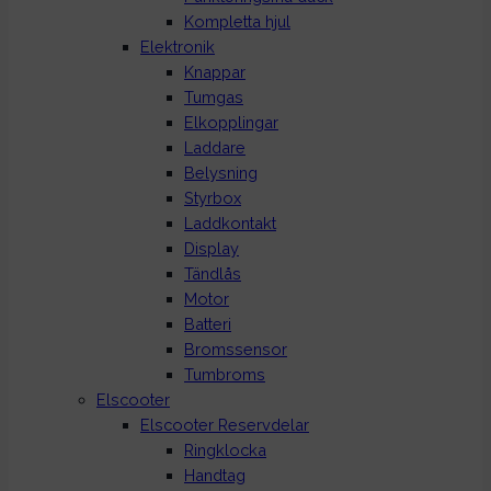
Kompletta hjul
Elektronik
Knappar
Tumgas
Elkopplingar
Laddare
Belysning
Styrbox
Laddkontakt
Display
Tändlås
Motor
Batteri
Bromssensor
Tumbroms
Elscooter
Elscooter Reservdelar
Ringklocka
Handtag