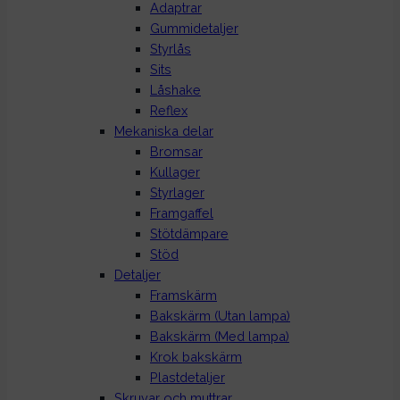
Adaptrar
Gummidetaljer
Styrlås
Sits
Låshake
Reflex
Mekaniska delar
Bromsar
Kullager
Styrlager
Framgaffel
Stötdämpare
Stöd
Detaljer
Framskärm
Bakskärm (Utan lampa)
Bakskärm (Med lampa)
Krok bakskärm
Plastdetaljer
Skruvar och muttrar