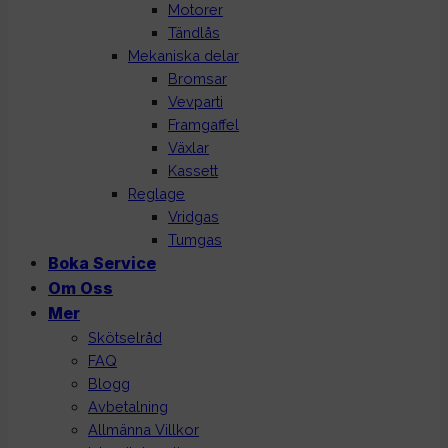
Motorer
Tändlås
Mekaniska delar
Bromsar
Vevparti
Framgaffel
Växlar
Kassett
Reglage
Vridgas
Tumgas
Boka Service
Om Oss
Mer
Skötselråd
FAQ
Blogg
Avbetalning
Allmänna Villkor