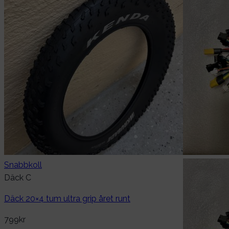
Snabbkoll
Däck C
Däck 20×4 tum ultra grip året runt
799
kr