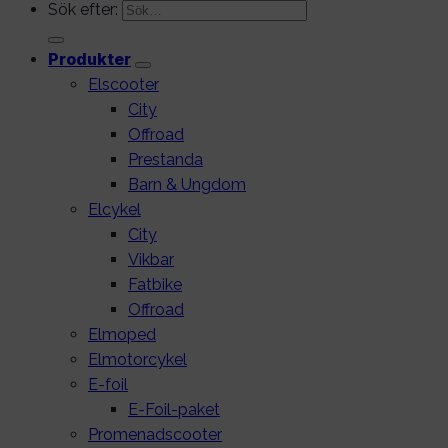
Sök efter:
Produkter
Elscooter
City
Offroad
Prestanda
Barn & Ungdom
Elcykel
City
Vikbar
Fatbike
Offroad
Elmoped
Elmotorcykel
E-foil
E-Foil-paket
Promenadscooter