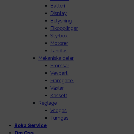
Batteri
Display
Belysning
Elkopplingar
Styrbox
Motorer
Tändlås
Mekaniska delar
Bromsar
Vevparti
Framgaffel
Växlar
Kassett
Reglage
Vridgas
Tumgas
Boka Service
Om Oss