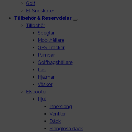
Golf
El-Snöskoter
Tillbehör & Reservdelar
Tillbehör
Speglar
Mobilhållare
GPS Tracker
Pumpar
Golfbagshållare
Lås
Hjälmar
Väskor
Elscooter
Hjul
Innerslang
Ventiler
Däck
Slanglösa däck