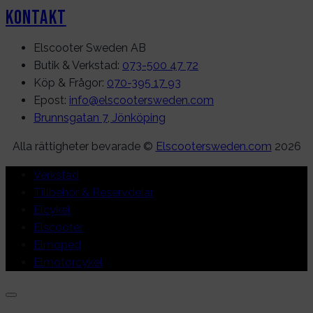
Kontakt
Elscooter Sweden AB
Butik & Verkstad:
073-500 47 72
Köp & Frågor:
070-395 17 93
Epost:
info@elscootersweden.com
Brunnsgatan 7, Jönköping
Alla rättigheter bevarade ©
Elscootersweden.com
2026
Verkstad
Tillbehör & Reservdelar
Elcykel
Elscooter
Elmoped
Elmotorcykel