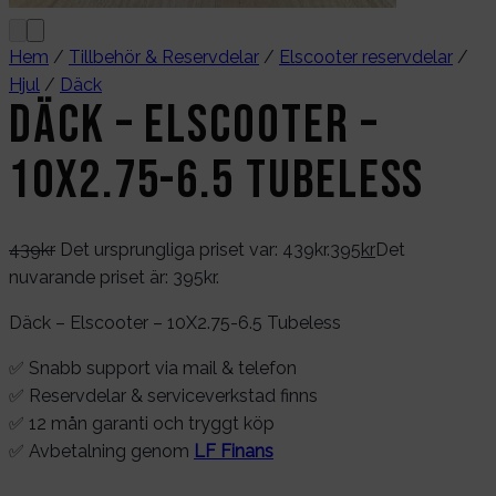
Hem
/
Tillbehör & Reservdelar
/
Elscooter reservdelar
/
Hjul
/
Däck
Däck – Elscooter –
10X2.75-6.5 Tubeless
439
kr
Det ursprungliga priset var: 439kr.
395
kr
Det
nuvarande priset är: 395kr.
Däck – Elscooter – 10X2.75-6.5 Tubeless
✅ Snabb support via mail & telefon
✅ Reservdelar & serviceverkstad finns
✅ 12 mån garanti och tryggt köp
✅ Avbetalning genom
LF Finans