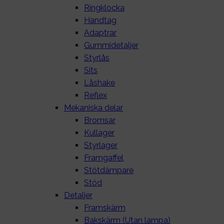
Ringklocka
Handtag
Adaptrar
Gummidetaljer
Styrlås
Sits
Låshake
Reflex
Mekaniska delar
Bromsar
Kullager
Styrlager
Framgaffel
Stötdämpare
Stöd
Detaljer
Framskärm
Bakskärm (Utan lampa)