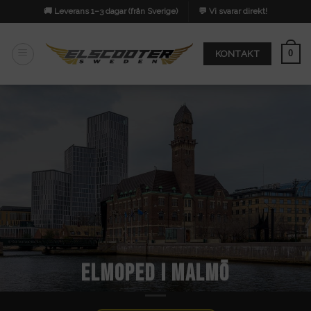
Skip
🚚 Leverans 1–3 dagar (från Sverige)
💬 Vi svarar direkt!
to
content
0
KONTAKT
ELMOPED I MALMÖ