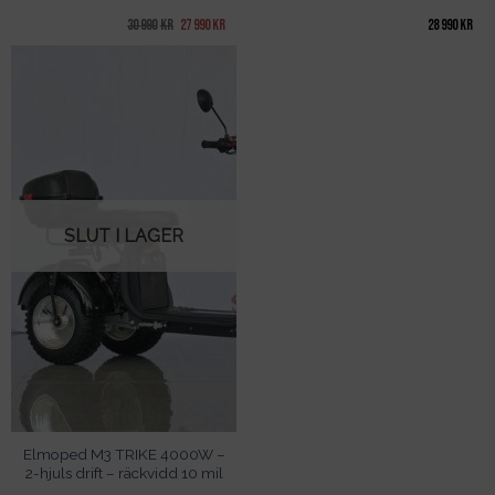
Det
Det
30 990
kr
27 990
kr
28 990
kr
ursprungliga
nuvarande
priset
priset
var:
är:
30
27
990kr.
990kr.
SLUT I LAGER
Elmoped M3 TRIKE 4000W –
2-hjuls drift – räckvidd 10 mil