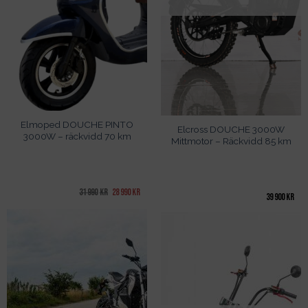
Elmoped DOUCHE PINTO
Elcross DOUCHE 3000W
3000W – räckvidd 70 km
Mittmotor – Räckvidd 85 km
Det
Det
31 990
kr
28 990
kr
39 900
kr
ursprungliga
nuvarande
priset
priset
var:
är:
31
28
990kr.
990kr.