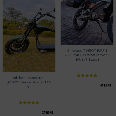
Elmoped TINBOT ESUM
SUPERMOTO street version –
45km/h klass 1
Fatbike elmoped M1 –
Betygsatt
5
3000W peak – räckvidd 70
44 490
kr
km
av 5
Betygsatt
5
24 990
kr
av 5