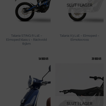
SLUT I LAGER
Talaria STING R L1E –
Talaria X3 L1E – Elmoped –
Elmoped klass 1 – Räckvidd
Elmotocross
85km
54 900
kr
39 900
kr
SLUT I LAGER