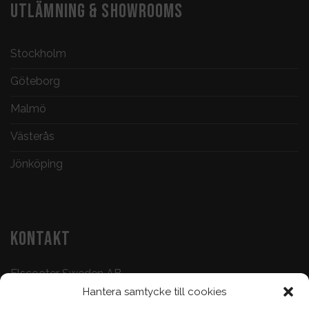
UTLÄMNING & SHOWROOMS
Stockholm
Göteborg
Malmö
Västerås
Jönköping
KONTAKT
Elscooter Sweden AB
Hantera samtycke till cookies
Butik & Verkstad:
073-500 47 72