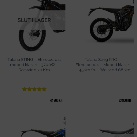
SLUT I LAGER
Talaria STING – Elmotocross
Talaria Sting PRO –
moped klass 1 – 3700W –
Elmotocross – Moped klass 1
Räckvidd 70 Km
– 45Km/h – Räckvidd 68Km
Betygsatt
5
44 900
kr
63 900
kr
av 5