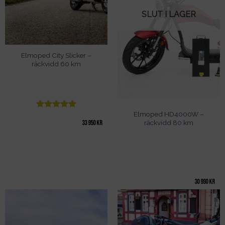
SLUT I LAGER
Elmoped City Slicker –
räckvidd 60 km
Elmoped HD4000W –
Betygsatt
5
räckvidd 80 km
33 950
kr
av 5
30 990
kr