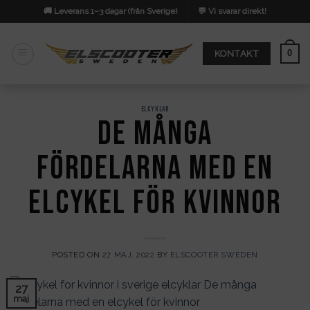
Skip
🚚 Leverans 1–3 dagar (från Sverige)
💬 Vi svarar direkt!
to
content
0
KONTAKT
ELCYKLAR
De många
fördelarna med en
elcykel för kvinnor
POSTED ON
27 MAJ, 2022
BY
ELSCOOTER SWEDEN
27
maj