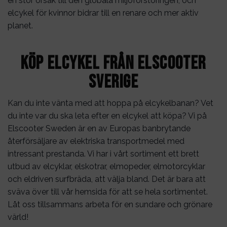
en stor orsak till den globala miljöförstöringen, och
elcykel för kvinnor bidrar till en renare och mer aktiv
planet.
Köp elcykel från Elscooter
Sverige
Kan du inte vänta med att hoppa på elcykelbanan? Vet
du inte var du ska leta efter en elcykel att köpa? Vi på
Elscooter Sweden är en av Europas banbrytande
återförsäljare av elektriska transportmedel med
intressant prestanda. Vi har i vårt sortiment ett brett
utbud av elcyklar, elskotrar, elmopeder, elmotorcyklar
och eldriven surfbräda, att välja bland. Det är bara att
sväva över till vår hemsida för att se hela sortimentet.
Låt oss tillsammans arbeta för en sundare och grönare
värld!