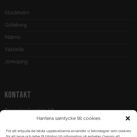
Stockholm
Göteborg
Malmö
Västerås
Jönköping
KONTAKT
Elscooter Sweden AB
Hantera samtycke till cookies
Butik & Verkstad:
073-500 47 72
För att erbjuda de bästa upplevelserna använder vi teknologier som cookies
Köp & Frågor:
070-395 17 93
för att lagra och/eller få tillgång till information på enheter. Genom att