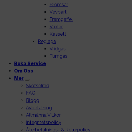
Bromsar
Vevparti
Framgaffel
Växlar
Kassett
Reglage
Vridgas
Tumgas
Boka Service
Om Oss
Mer
Skötselråd
FAQ
Blogg
Avbetalning
Allmänna Villkor
Integritetspolicy
Återbetalnings- & Returpolicy