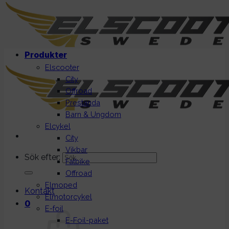
Produkter
Elscooter
City
Offroad
Prestanda
Barn & Ungdom
Elcykel
City
Vikbar
Sök efter:
Fatbike
Offroad
Elmoped
Kontakt
Elmotorcykel
0
E-foil
E-Foil-paket