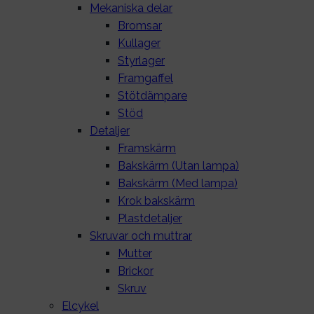
Mekaniska delar
Bromsar
Kullager
Styrlager
Framgaffel
Stötdämpare
Stöd
Detaljer
Framskärm
Bakskärm (Utan lampa)
Bakskärm (Med lampa)
Krok bakskärm
Plastdetaljer
Skruvar och muttrar
Mutter
Brickor
Skruv
Elcykel