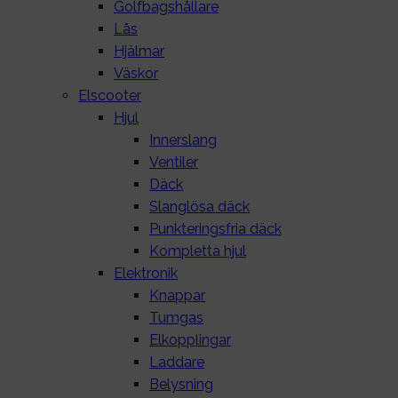
Golfbagshållare
Lås
Hjälmar
Väskor
Elscooter
Hjul
Innerslang
Ventiler
Däck
Slanglösa däck
Punkteringsfria däck
Kompletta hjul
Elektronik
Knappar
Tumgas
Elkopplingar
Laddare
Belysning