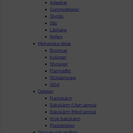
Adaptrar
Gummidetaljer
Styrlås
Sits
Låshake
Reflex
Mekaniska delar
Bromsar
Kullager
Styrlager
Framgaffel
Stötdämpare
Stöd
Detaljer
Framskärm
Bakskärm (Utan lampa)
Bakskärm (Med lampa)
Krok bakskärm
Plastdetaljer
Skruvar och muttrar