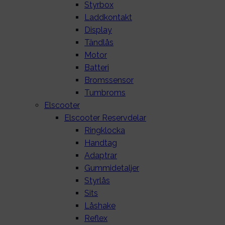
Styrbox
Laddkontakt
Display
Tändlås
Motor
Batteri
Bromssensor
Tumbroms
Elscooter
Elscooter Reservdelar
Ringklocka
Handtag
Adaptrar
Gummidetaljer
Styrlås
Sits
Låshake
Reflex