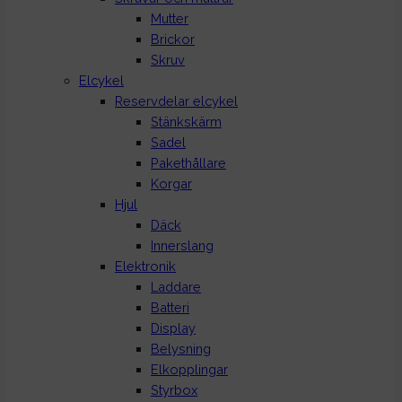
Mutter
Brickor
Skruv
Elcykel
Reservdelar elcykel
Stänkskärm
Sadel
Pakethållare
Korgar
Hjul
Däck
Innerslang
Elektronik
Laddare
Batteri
Display
Belysning
Elkopplingar
Styrbox