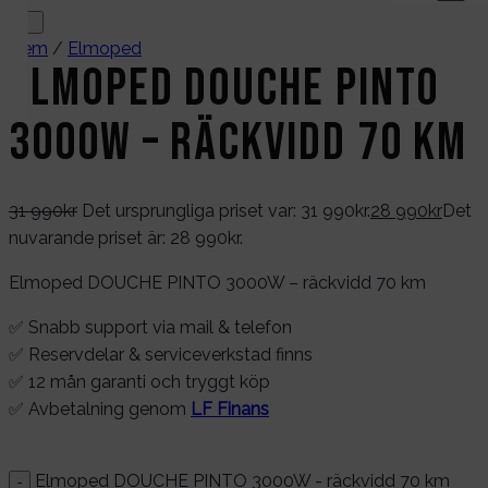
Hem
/
Elmoped
Elmoped DOUCHE PINTO
3000W – räckvidd 70 km
31 990
kr
Det ursprungliga priset var: 31 990kr.
28 990
kr
Det
nuvarande priset är: 28 990kr.
Elmoped DOUCHE PINTO 3000W – räckvidd 70 km
✅ Snabb support via mail & telefon
✅ Reservdelar & serviceverkstad finns
✅ 12 mån garanti och tryggt köp
✅ Avbetalning genom
LF Finans
Elmoped DOUCHE PINTO 3000W - räckvidd 70 km