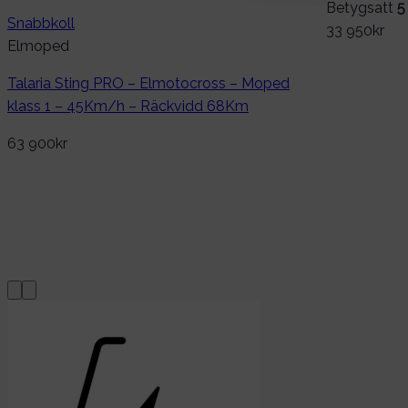
Betygsatt
5
Snabbkoll
33 950
kr
Elmoped
Talaria Sting PRO – Elmotocross – Moped
klass 1 – 45Km/h – Räckvidd 68Km
63 900
kr