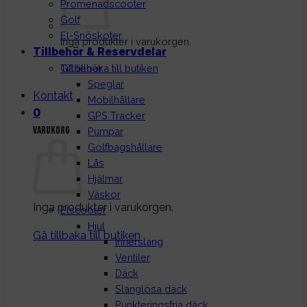
Promenadscooter
Golf
El-Snöskoter
Inga produkter i varukorgen.
Tillbehör & Reservdelar
Gå tillbaka till butiken
Tillbehör
Speglar
Kontakt
Mobilhållare
0
GPS Tracker
Varukorg
Pumpar
Golfbagshållare
Lås
Hjälmar
Väskor
Inga produkter i varukorgen.
Elscooter
Hjul
Gå tillbaka till butiken
Innerslang
Ventiler
Däck
Slanglösa däck
Punkteringsfria däck