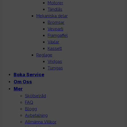
Motorer
Tändlås
Mekaniska delar
Bromsar
Vevparti
Framgaffel
Växlar
Kassett
Reglage
Vridgas
Tumgas
Boka Service
Om Oss
Mer
Skötselråd
FAQ
Blogg
Avbetalning
Allmänna Villkor