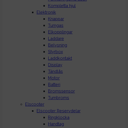
Kompletta hjul
Elektronik
Knappar
Tumgas
Elkopplingar
Laddare
Belysning
Styrbox
Laddkontakt
Display
Tändlås
Motor
Batteri
Bromssensor
Tumbroms
Elscooter
Elscooter Reservdelar
Ringklocka
Handtag