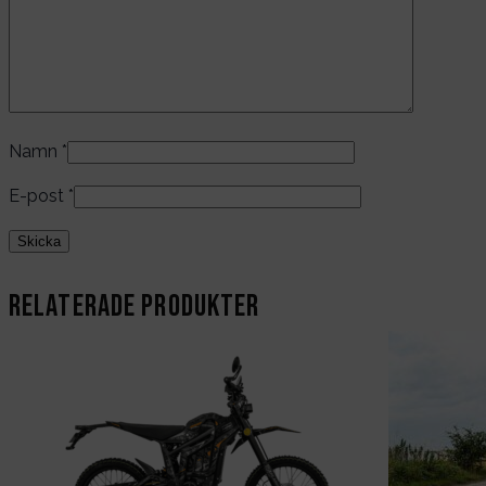
Namn
*
E-post
*
Relaterade produkter