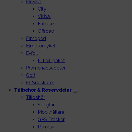
Elcykel
City
Vikbar
Fatbike
Offroad
Elmoped
Elmotorcykel
E-foil
E-Foil-paket
Promenadscooter
Golf
El-Snöskoter
Tillbehör & Reservdelar
Tillbehör
Speglar
Mobilhållare
GPS Tracker
Pumpar