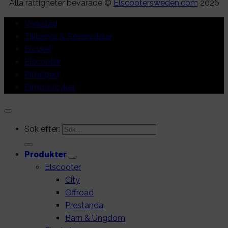
Alla rättigheter bevarade ©
Elscootersweden.com
2026
Verkstad
Tillbehör & Reservdelar
Elcykel
Elscooter
Elmoped
Elmotorcykel
Sök efter:
Produkter
Elscooter
City
Offroad
Prestanda
Barn & Ungdom