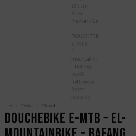
Hem
/
Elcykel
/
Offroad
DOUCHEBIKE E-MTB – El-
mountainbike – Bafang