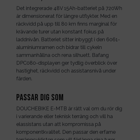
Det integrerade 48V 15Ah-batteriet på 720Wh
är dimensionerat för längre utflykter. Med en
räckvidd på upp till 80 km finns marginal för
krävande turer utan konstant fokus på
laddnivån. Batteriet sitter inbyggt i den 6061-
aluminiumramen och bidrar till cykeln
sammanhållna och rena silhuett. Bafang
DPC080-displayen ger tydlig överblick över
hastighet, räckvidd och assistansnivå under
färden.
Passar dig som
DOUCHEBIKE E-MTB är rätt val om du rör dig
i varierande eller teknisk terräng och vill ha
elassistans utan att kompromissa på
komponentkvalitet. Den passar den erfarne
terrängcyklisten som vill förlänga sina turer