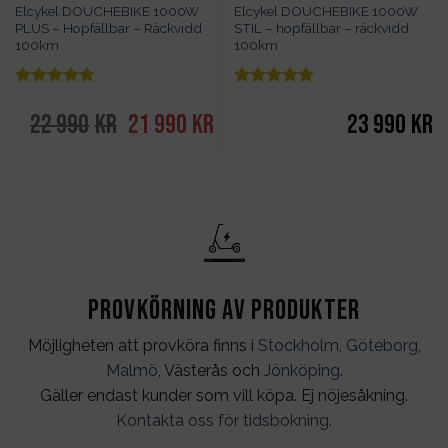
Elcykel DOUCHEBIKE 1000W
Elcykel DOUCHEBIKE 1000W
PLUS – Hopfällbar – Räckvidd
STIL – hopfällbar – räckvidd
100km
100km
Betygsatt
Betygsatt
av 5
av 5
4.78
4.83
22 990
kr
Det
21 990
kr
Det
23 990
kr
ursprungliga
nuvarande
priset
priset
var:
är:
22
21
990kr.
990kr.
Provkörning av produkter
Möjligheten att provköra finns i
Stockholm
,
Göteborg
,
Malmö
, Västerås och
Jönköping
.
Gäller endast kunder som vill köpa. Ej nöjesåkning.
Kontakta oss för tidsbokning
.