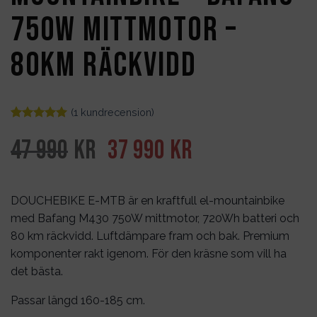
750W mittmotor –
80km räckvidd
(
1
kundrecension)
Betygsatt
1
5
av 5
Det
Det
47 990
kr
37 990
kr
baserat på
kundrecension
ursprungliga
nuvarande
priset
priset
DOUCHEBIKE E-MTB är en kraftfull el-mountainbike
med Bafang M430 750W mittmotor, 720Wh batteri och
var:
är:
80 km räckvidd. Luftdämpare fram och bak. Premium
47
37
komponenter rakt igenom. För den kräsne som vill ha
det bästa.
990kr.
990kr.
Passar längd 160-185 cm.