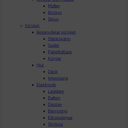
Mutter
Brickor
Skruv
Elcykel
Reservdelar elcykel
Stänkskärm
Sadel
Pakethållare
Korgar
Hjul
Däck
Innerslang
Elektronik
Laddare
Batteri
Display
Belysning
Elkopplingar
Styrbox