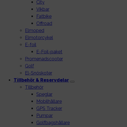
City
Vikbar
Fatbike
Offroad
Elmoped
Elmotorcykel
E-foil
E-Foil-paket
Promenadscooter
Golf
El-Snöskoter
Tillbehör & Reservdelar
Tillbehör
Speglar
Mobilhållare
GPS Tracker
Pumpar
Golfbagshållare