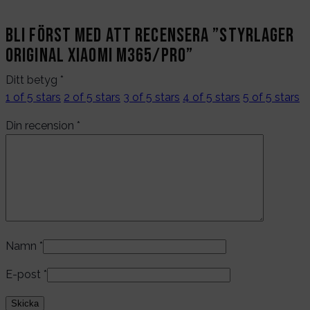
Bli först med att recensera ”Styrlager
original Xiaomi m365/pro”
Ditt betyg
*
1 of 5 stars
2 of 5 stars
3 of 5 stars
4 of 5 stars
5 of 5 stars
Din recension
*
Namn
*
E-post
*