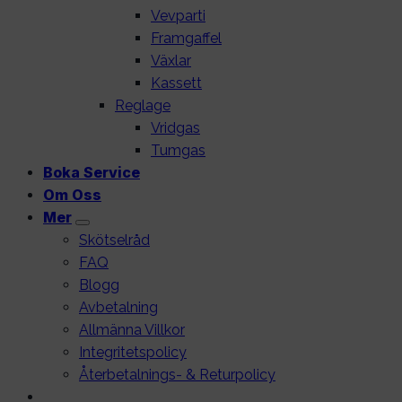
Vevparti
Framgaffel
Växlar
Kassett
Reglage
Vridgas
Tumgas
Boka Service
Om Oss
Mer
Skötselråd
FAQ
Blogg
Avbetalning
Allmänna Villkor
Integritetspolicy
Återbetalnings- & Returpolicy