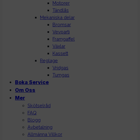
Motorer
Tändlås
Mekaniska delar
Bromsar
Vevparti
Framgaffel
Växlar
Kassett
Reglage
Vridgas
Tumgas
Boka Service
Om Oss
Mer
Skötselråd
FAQ
Blogg
Avbetalning
Allmänna Villkor