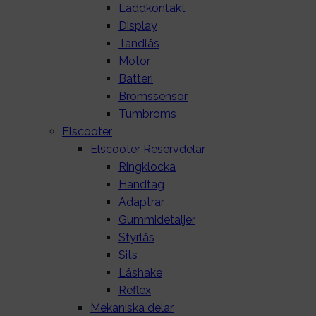
Laddkontakt
Display
Tändlås
Motor
Batteri
Bromssensor
Tumbroms
Elscooter
Elscooter Reservdelar
Ringklocka
Handtag
Adaptrar
Gummidetaljer
Styrlås
Sits
Låshake
Reflex
Mekaniska delar