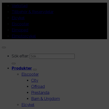
Verkstad
Tillbehör & Reservdelar
Elcykel
Elscooter
Elmoped
Elmotorcykel
Sök efter:
Produkter
Elscooter
City
Offroad
Prestanda
Barn & Ungdom
Elcykel