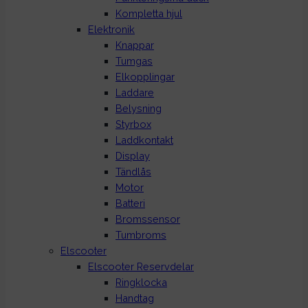
Kompletta hjul
Elektronik
Knappar
Tumgas
Elkopplingar
Laddare
Belysning
Styrbox
Laddkontakt
Display
Tändlås
Motor
Batteri
Bromssensor
Tumbroms
Elscooter
Elscooter Reservdelar
Ringklocka
Handtag