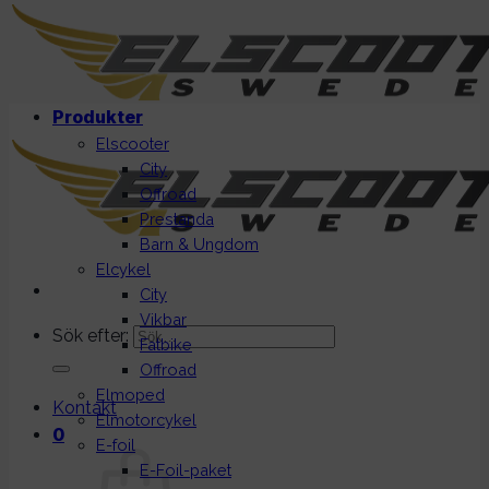
Produkter
Elscooter
City
Offroad
Prestanda
Barn & Ungdom
Elcykel
City
Vikbar
Sök efter:
Fatbike
Offroad
Elmoped
Kontakt
Elmotorcykel
0
E-foil
E-Foil-paket