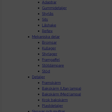
Adaptrar
Gummidetaljer
Styrlås
Sits
Låshake
Reflex
Mekaniska delar
Bromsar
Kullager
Styrlager
Framgaffel
Stötdämpare
Stöd
Detaljer
Framskärm
Bakskärm (Utan lampa)
Bakskärm (Med lampa)
Krok bakskärm
Plastdetaljer
Skruvar och muttrar