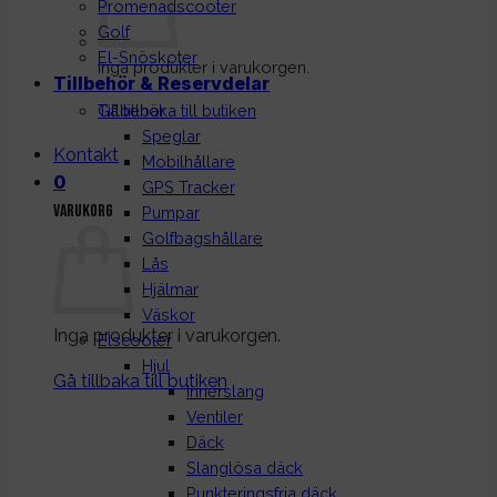
Promenadscooter
Golf
El-Snöskoter
Inga produkter i varukorgen.
Tillbehör & Reservdelar
Gå tillbaka till butiken
Tillbehör
Speglar
Kontakt
Mobilhållare
0
GPS Tracker
Varukorg
Pumpar
Golfbagshållare
Lås
Hjälmar
Väskor
Inga produkter i varukorgen.
Elscooter
Hjul
Gå tillbaka till butiken
Innerslang
Ventiler
Däck
Slanglösa däck
Punkteringsfria däck