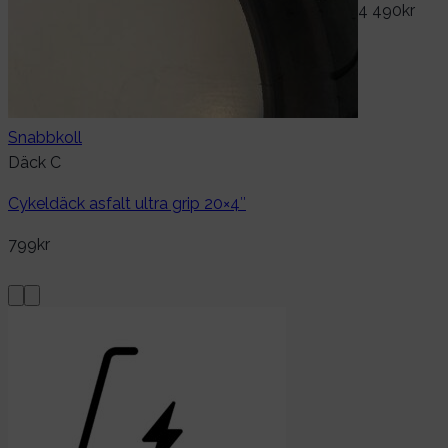
4 490
kr
Snabbkoll
Däck C
Cykeldäck asfalt ultra grip 20×4″
799
kr