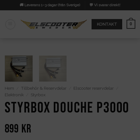
Skip
🚚 Leverans 1–3 dagar (från Sverige)
💬 Vi svarar direkt!
to
content
0
KONTAKT
Hem
/
Tillbehör & Reservdelar
/
Elscooter reservdelar
/
Elektronik
/
Styrbox
Styrbox DOUCHE P3000
899
kr