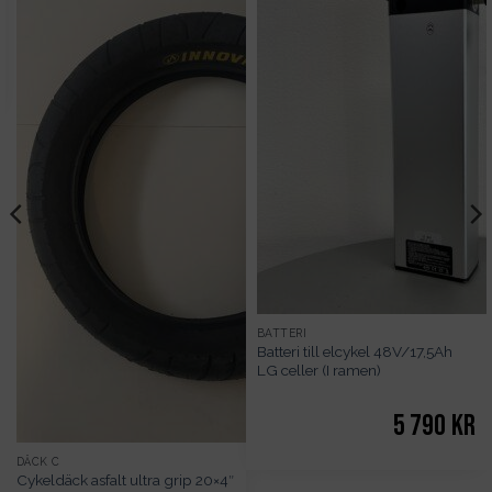
BATTERI
Batteri till elcykel 48V/17,5Ah
LG celler (I ramen)
5 790
kr
DÄCK C
Cykeldäck asfalt ultra grip 20×4″