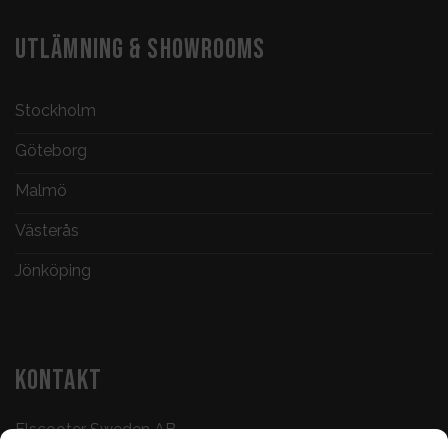
UTLÄMNING & SHOWROOMS
Stockholm
Göteborg
Malmö
Västerås
Jönköping
KONTAKT
Elscooter Sweden AB