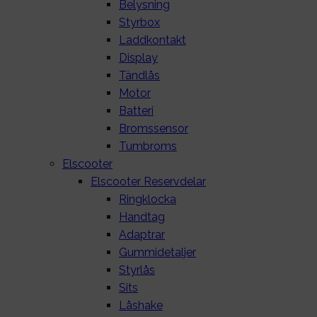
Belysning
Styrbox
Laddkontakt
Display
Tändlås
Motor
Batteri
Bromssensor
Tumbroms
Elscooter
Elscooter Reservdelar
Ringklocka
Handtag
Adaptrar
Gummidetaljer
Styrlås
Sits
Låshake