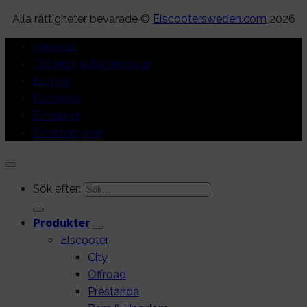
Alla rättigheter bevarade ©
Elscootersweden.com
2026
Verkstad
Tillbehör & Reservdelar
Elcykel
Elscooter
Elmoped
Elmotorcykel
Sök efter:
Produkter
Elscooter
City
Offroad
Prestanda