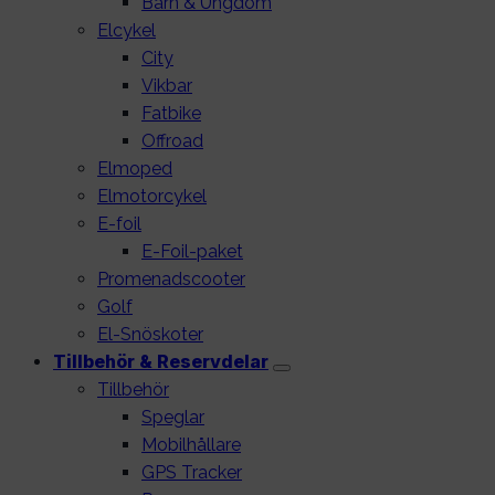
Barn & Ungdom
Elcykel
City
Vikbar
Fatbike
Offroad
Elmoped
Elmotorcykel
E-foil
E-Foil-paket
Promenadscooter
Golf
El-Snöskoter
Tillbehör & Reservdelar
Tillbehör
Speglar
Mobilhållare
GPS Tracker