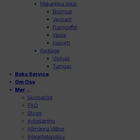
Mekaniska delar
Bromsar
Vevparti
Framgaffel
Växlar
Kassett
Reglage
Vridgas
Tumgas
Boka Service
Om Oss
Mer
Skötselråd
FAQ
Blogg
Avbetalning
Allmänna Villkor
Integritetspolicy