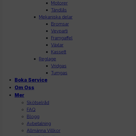
Motorer
Tändlås
Mekaniska delar
Bromsar
Vevparti
Framgaffel
Växlar
Kassett
Reglage
Vridgas
Tumgas
Boka Service
Om Oss
Mer
Skötselråd
FAQ
Blogg
Avbetalning
Allmänna Villkor