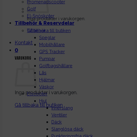
Promenadscooter
Golf
El-Snöskoter
Inga produkter i varukorgen.
Tillbehör & Reservdelar
Gå tillbaka till butiken
Tillbehör
Speglar
Kontakt
Mobilhållare
0
GPS Tracker
Varukorg
Pumpar
Golfbagshållare
Lås
Hjälmar
Väskor
Inga produkter i varukorgen.
Elscooter
Hjul
Gå tillbaka till butiken
Innerslang
Ventiler
Däck
Slanglösa däck
Punkteringsfria däck