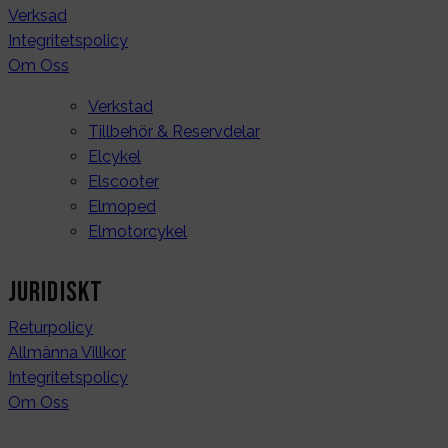
Verksad
Integritetspolicy
Om Oss
Verkstad
Tillbehör & Reservdelar
Elcykel
Elscooter
Elmoped
Elmotorcykel
Juridiskt
Returpolicy
Allmänna Villkor
Integritetspolicy
Om Oss