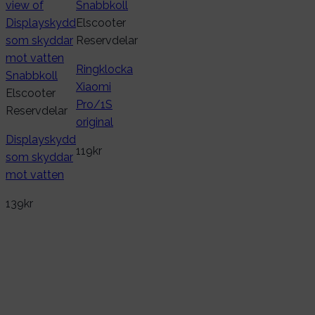
Snabbkoll
Elscooter
Reservdelar
Ringklocka
Snabbkoll
Xiaomi
Elscooter
Pro/1S
Reservdelar
original
Displayskydd
119
kr
som skyddar
mot vatten
139
kr