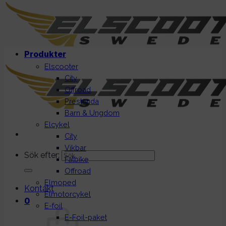
Produkter
Elscooter
City
Offroad
Prestanda
Barn & Ungdom
Elcykel
City
Vikbar
Sök efter:
Fatbike
Offroad
Elmoped
Kontakt
Elmotorcykel
0
E-foil
E-Foil-paket