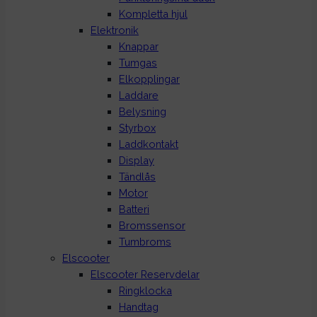
Kompletta hjul
Elektronik
Knappar
Tumgas
Elkopplingar
Laddare
Belysning
Styrbox
Laddkontakt
Display
Tändlås
Motor
Batteri
Bromssensor
Tumbroms
Elscooter
Elscooter Reservdelar
Ringklocka
Handtag