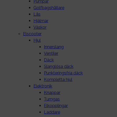
Pumpar
Golfbagshållare
Lås
Hjälmar
Väskor
Elscooter
Hjul
Innerslang
Ventiler
Däck
Slanglösa däck
Punkteringsfria däck
Kompletta hjul
Elektronik
Knappar
Tumgas
Elkopplingar
Laddare