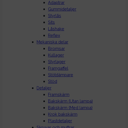
Adaptrar
Gummidetaljer
Styrlås
Sits
Låshake
Reflex
Mekaniska delar
Bromsar
Kullager
Styrlager
Framgaffel
Stötdämpare
Stöd
Detaljer
Framskärm
Bakskärm (Utan lampa)
Bakskärm (Med lampa)
Krok bakskärm
Plastdetaljer
Skruvar och muttrar