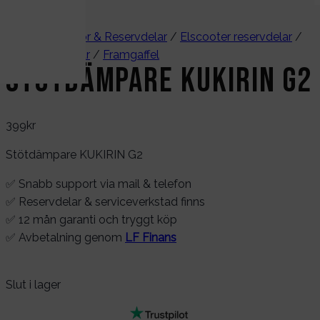
Hem
/
Tillbehör & Reservdelar
/
Elscooter reservdelar
/
Mekaniska delar
/
Framgaffel
Stötdämpare KUKIRIN G2
399
kr
Stötdämpare KUKIRIN G2
✅ Snabb support via mail & telefon
✅ Reservdelar & serviceverkstad finns
✅ 12 mån garanti och tryggt köp
✅ Avbetalning genom
LF Finans
Slut i lager