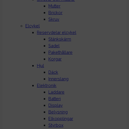
Mutter
Brickor
Skruv
Elcykel
Reservdelar elcykel
Stänkskärm
Sadel
Pakethållare
Korgar
Hjul
Däck
Innerslang
Elektronik
Laddare
Batteri
Display
Belysning
Elkopplingar
Styrbox