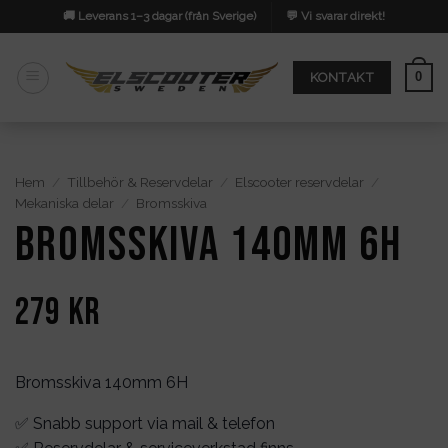
Skip
🚚 Leverans 1–3 dagar (från Sverige)
💬 Vi svarar direkt!
to
content
0
KONTAKT
Hem
/
Tillbehör & Reservdelar
/
Elscooter reservdelar
/
Mekaniska delar
/
Bromsskiva
Bromsskiva 140mm 6H
279
kr
Bromsskiva 140mm 6H
✅ Snabb support via mail & telefon