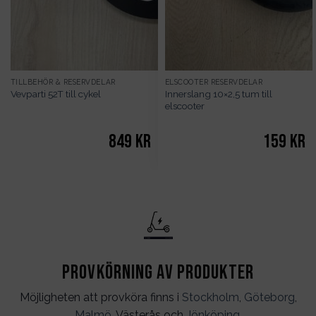
TILLBEHÖR & RESERVDELAR
ELSCOOTER RESERVDELAR
Innerslang 10×2,5 tum till
Vevparti 52T till cykel
elscooter
849
kr
159
kr
Provkörning av produkter
Möjligheten att provköra finns i
Stockholm
,
Göteborg
,
Malmö
, Västerås och
Jönköping
.