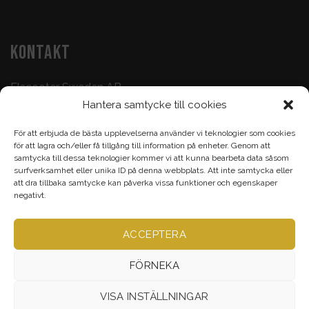
KONTAKT
Elscooter Sweden AB
Hantera samtycke till cookies
Butik & Verkstad:
073-500 47 72
För att erbjuda de bästa upplevelserna använder vi teknologier som cookies
Köp & Frågor:
070-395 17 93
för att lagra och/eller få tillgång till information på enheter. Genom att
samtycka till dessa teknologier kommer vi att kunna bearbeta data såsom
Epost:
info@elscootersweden.com
surfverksamhet eller unika ID på denna webbplats. Att inte samtycka eller
att dra tillbaka samtycke kan påverka vissa funktioner och egenskaper
Brunnsgatan 7, Jönköping
negativt.
ACCEPTERA
Alla rättigheter bevarade ©
Elscootersweden.com
2026
FÖRNEKA
VISA INSTÄLLNINGAR
VERKSTAD
TILLBEHÖR & RESERVDELAR
ELCYKEL
ELSCOOTER