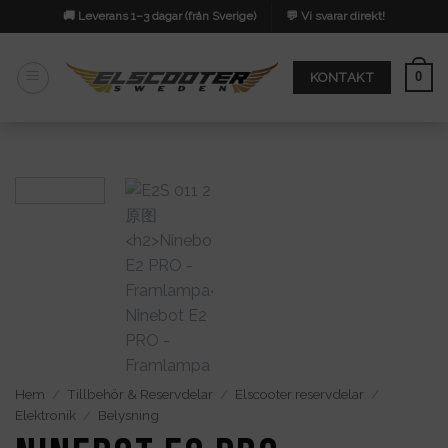
Skip
🚚 Leverans 1–3 dagar (från Sverige)
💬 Vi svarar direkt!
to
content
0
KONTAKT
Hem
/
Tillbehör & Reservdelar
/
Elscooter reservdelar
/
Elektronik
/
Belysning