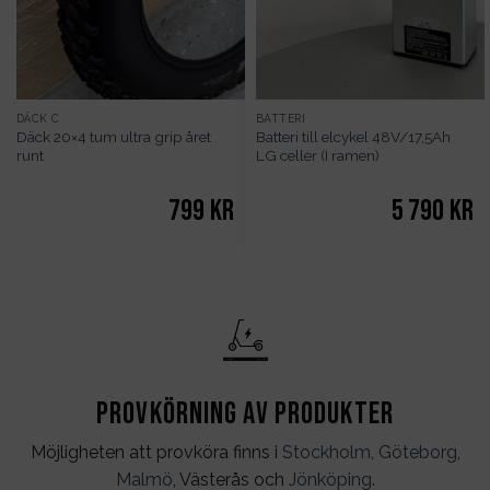
DÄCK C
BATTERI
Däck 20×4 tum ultra grip året
Batteri till elcykel 48V/17,5Ah
runt
LG celler (I ramen)
799
kr
5 790
kr
Provkörning av produkter
Möjligheten att provköra finns i
Stockholm
,
Göteborg
,
Malmö
, Västerås och
Jönköping
.