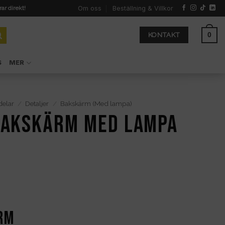
Om oss
Beställning & Villkor
rar direkt!
0
KONTAKT
S
MER
delar
/
Detaljer
/
Bakskärm (Med lampa)
 Bakskärm med lampa
ärm