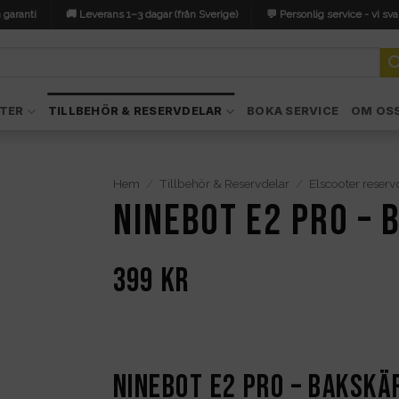
 garanti
🚚 Leverans 1–3 dagar (från Sverige)
💬 Personlig service - vi sva
TER
TILLBEHÖR & RESERVDELAR
BOKA SERVICE
OM OS
Hem
/
Tillbehör & Reservdelar
/
Elscooter reserv
Ninebot E2 PRO –
399
kr
Ninebot E2 PRO – Baksk