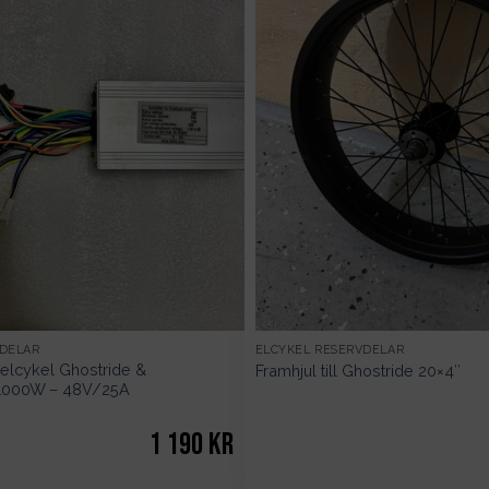
VDELAR
ELCYKEL RESERVDELAR
l elcykel Ghostride &
Framhjul till Ghostride 20×4″
1000W – 48V/25A
1 190
kr