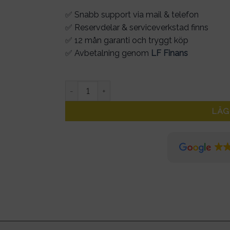
✅ Snabb support via mail & telefon
✅ Reservdelar & serviceverkstad finns
✅ 12 mån garanti och tryggt köp
✅ Avbetalning genom
LF Finans
Ninebot E2 PRO - Bakskärm med lampa mängd
LÄG