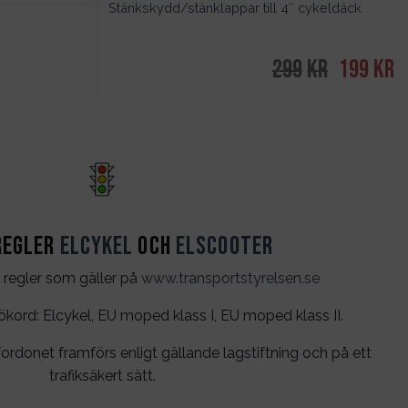
Stänkskydd/stänklappar till 4″ cykeldäck
299
kr
Det
199
kr
D
ursprungl
n
priset
pr
var:
är
299kr.
19
regler
Elcykel
och
Elscooter
 regler som gäller på
www.transportstyrelsen.se
rd: Elcykel, EU moped klass I, EU moped klass II.
ordonet framförs enligt gällande lagstiftning och på ett
trafiksäkert sätt.