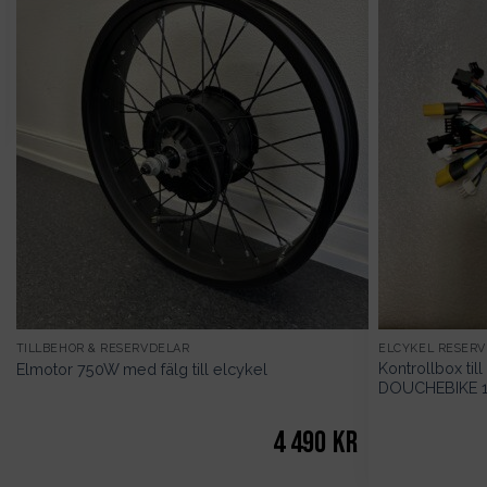
TILLBEHÖR & RESERVDELAR
ELCYKEL RESER
Kontrollbox til
Elmotor 750W med fälg till elcykel
DOUCHEBIKE 
4 490
kr