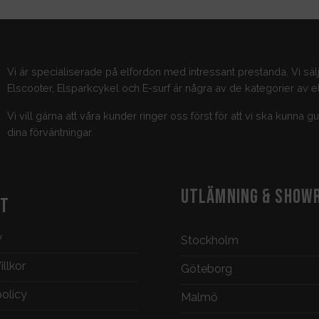
Vi är specialiserade på elfordon med intressant prestanda. Vi säl
Elscooter, Elsparkcykel och E-surf är några av de kategorier av el
Vi vill gärna att våra kunder ringer oss först för att vi ska kunna 
dina förväntningar.
UTLÄMNING & SHOW
KT
y
Stockholm
llkor
Göteborg
policy
Malmö