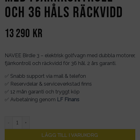
och 36 Håls Räckvidd
13 290
kr
NAVEE Birdie 3 – elektrisk golfvagn med dubbla motorer,
fjärrkontroll och räckvidd för 36 hål. 2 års garanti.
✅ Snabb support via mail & telefon
✅ Reservdelar & serviceverkstad finns
✅ 12 mån garanti och tryggt köp
✅ Avbetalning genom
LF Finans
NAVEE Birdie 3 – Elektrisk Golfvagn med Fjärrkontroll och 36 H
LÄGG TILL I VARUKORG