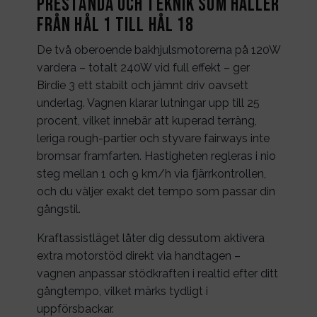
Prestanda och teknik som håller
från hål 1 till hål 18
De två oberoende bakhjulsmotorerna på 120W
vardera – totalt 240W vid full effekt – ger
Birdie 3 ett stabilt och jämnt driv oavsett
underlag. Vagnen klarar lutningar upp till 25
procent, vilket innebär att kuperad terräng,
leriga rough-partier och styvare fairways inte
bromsar framfarten. Hastigheten regleras i nio
steg mellan 1 och 9 km/h via fjärrkontrollen,
och du väljer exakt det tempo som passar din
gångstil.
Kraftassistläget låter dig dessutom aktivera
extra motorstöd direkt via handtagen –
vagnen anpassar stödkraften i realtid efter ditt
gångtempo, vilket märks tydligt i
uppförsbackar.