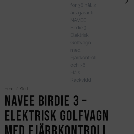
Hem
/
Golf
NAVEE Birdie 3 –
Elektrisk Golfvagn
med Fjärrkontroll