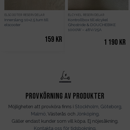
ELSCOOTER RESERVDELAR
ELCYKEL RESERVDELAR
Innerslang 10×2,5 tum till
Kontrollbox till elcykel
elscooter
Ghostride & DOUCHEBIKE
1000W – 48V/25A
159
kr
1 190
kr
Provkörning av produkter
Möjligheten att provköra finns i
Stockholm
,
Göteborg
,
Malmö
, Västerås och
Jönköping
.
Gäller endast kunder som vill köpa. Ej nöjesåkning.
Kontakta oss för tidsbokning
.