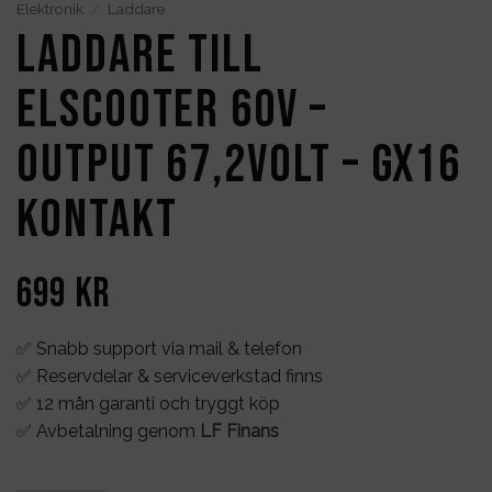
Elektronik
/
Laddare
Laddare till
elscooter 60V –
output 67,2Volt – GX16
kontakt
699
kr
✅ Snabb support via mail & telefon
✅ Reservdelar & serviceverkstad finns
✅ 12 mån garanti och tryggt köp
✅ Avbetalning genom
LF Finans