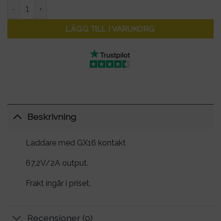
Laddare till elscooter 60V - output 67,2Volt - GX16 kontakt män
LÄGG TILL I VARUKORG
Beskrivning
Laddare med GX16 kontakt
67,2V/2A output.
Frakt ingår i priset.
Recensioner (0)