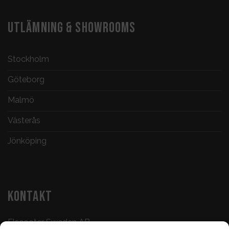
UTLÄMNING & SHOWROOMS
Stockholm
Göteborg
Malmö
Västerås
Jönköping
KONTAKT
Elscooter Sweden AB