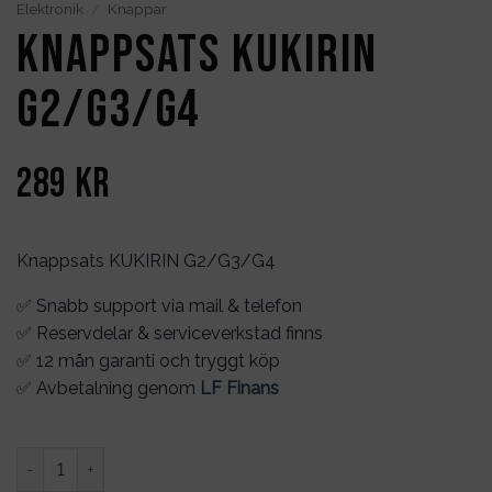
Elektronik
/
Knappar
Knappsats KUKIRIN
G2/G3/G4
289
kr
Knappsats KUKIRIN G2/G3/G4
✅ Snabb support via mail & telefon
✅ Reservdelar & serviceverkstad finns
✅ 12 mån garanti och tryggt köp
✅ Avbetalning genom
LF Finans
Knappsats KUKIRIN G2/G3/G4 mängd