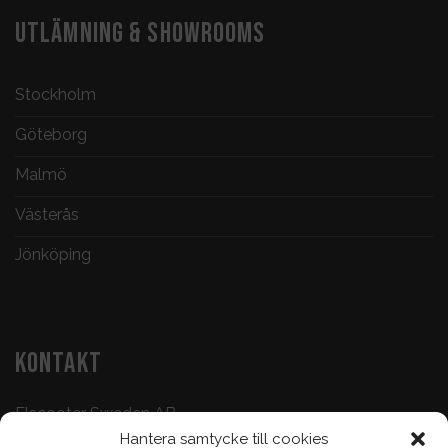
UTLÄMNING & SHOWROOMS
Stockholm
Göteborg
Malmö
Västerås
Jönköping
KONTAKT
Elscooter Sweden AB
Hantera samtycke till cookies