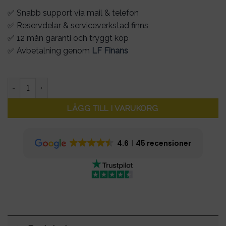
✅ Snabb support via mail & telefon
✅ Reservdelar & serviceverkstad finns
✅ 12 mån garanti och tryggt köp
✅ Avbetalning genom
LF Finans
Hake original för fällmekanism Xiaomi mängd
LÄGG TILL I VARUKORG
4.6
45 recensioner