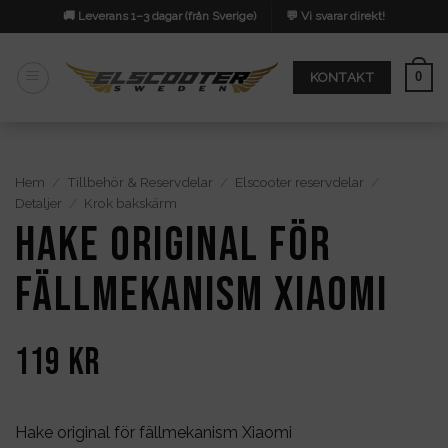
Skip
🚚 Leverans 1–3 dagar (från Sverige)
💬 Vi svarar direkt!
to
content
0
KONTAKT
Hem
/
Tillbehör & Reservdelar
/
Elscooter reservdelar
/
Detaljer
/
Krok bakskärm
Hake original för
fällmekanism Xiaomi
119
kr
Hake original för fällmekanism Xiaomi