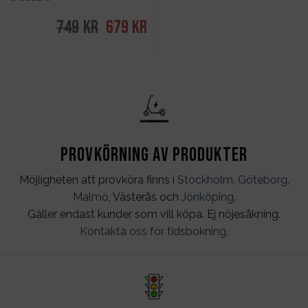
749
kr
Det
679
kr
Det
ursprungliga
nuvarande
priset
priset
var:
är:
749kr.
679kr.
Provkörning av produkter
Möjligheten att provköra finns i
Stockholm
,
Göteborg
,
Malmö
, Västerås och
Jönköping
.
Gäller endast kunder som vill köpa. Ej nöjesåkning.
Kontakta oss för tidsbokning
.