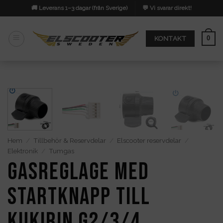
Skip
🚚 Leverans 1–3 dagar (från Sverige)
💬 Vi svarar direkt!
to
content
0
KONTAKT
Hem
/
Tillbehör & Reservdelar
/
Elscooter reservdelar
/
Elektronik
/
Tumgas
Gasreglage med
startknapp till
KUKIRIN G2/3/4