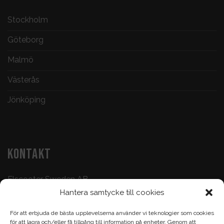
Stockholm
Göteborg
Malmö
Västerås
Jönköping
KONTAKT
Elscooter Sweden AB
Hantera samtycke till cookies
Butik & Verkstad:
073-500 47 72
För att erbjuda de bästa upplevelserna använder vi teknologier som cookies
Köp & Frågor:
070-395 17 93
för att lagra och/eller få tillgång till information på enheter. Genom att