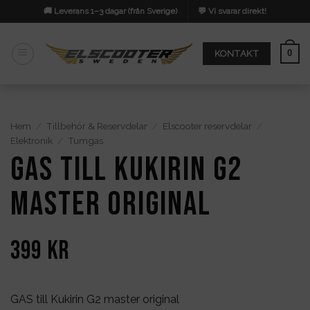
Skip
🚚 Leverans 1–3 dagar (från Sverige)
💬 Vi svarar direkt!
to
content
0
KONTAKT
Hem
/
Tillbehör & Reservdelar
/
Elscooter reservdelar
/
Elektronik
/
Tumgas
GAS till Kukirin G2
master original
399
kr
GAS till Kukirin G2 master original