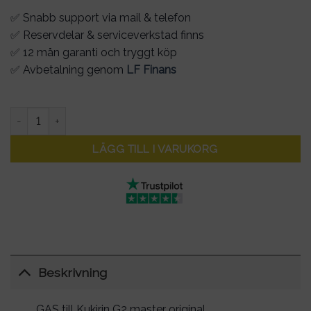
✅ Snabb support via mail & telefon
✅ Reservdelar & serviceverkstad finns
✅ 12 mån garanti och tryggt köp
✅ Avbetalning genom
LF Finans
GAS till Kukirin G2 master original mängd
LÄGG TILL I VARUKORG
Beskrivning
GAS till Kukirin G2 master original.