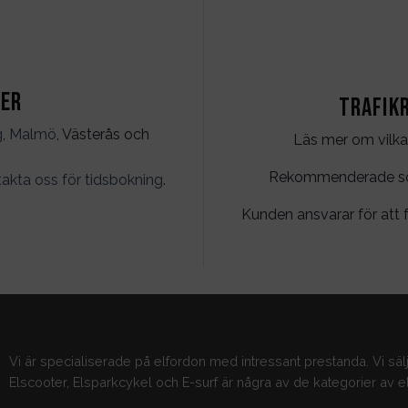
ter
Trafik
g
,
Malmö
, Västerås och
Läs mer om vilka
Rekommenderade söko
akta oss för tidsbokning
.
Kunden ansvarar för att f
Vi är specialiserade på elfordon med intressant prestanda. Vi säl
Elscooter, Elsparkcykel och E-surf är några av de kategorier av el