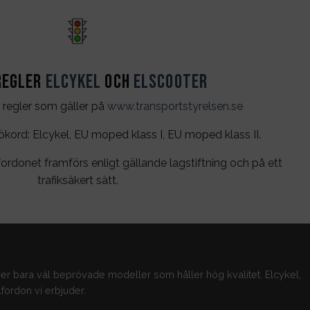
regler
Elcykel
och
Elscooter
 regler som gäller på
www.transportstyrelsen.se
rd: Elcykel, EU moped klass I, EU moped klass II.
ordonet framförs enligt gällande lagstiftning och på ett
trafiksäkert sätt.
jer bara väl beprövade modeller som håller hög kvalitet. Elcykel,
fordon vi erbjuder.