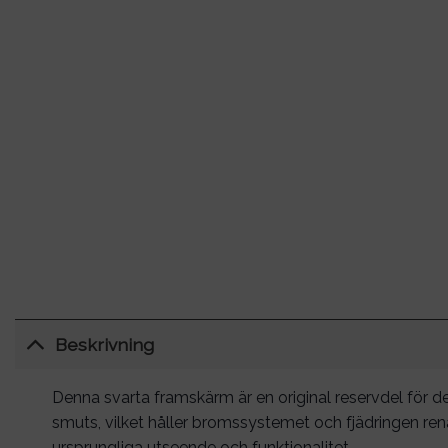
Beskrivning
Denna svarta framskärm är en original reservdel för d
smuts, vilket håller bromssystemet och fjädringen ren
ursprungliga utseende och funktionalitet.