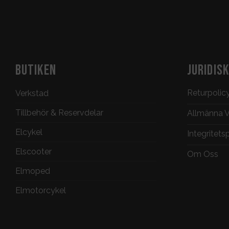
BUTIKEN
JURIDIS
Returpolic
Verkstad
Tillbehör & Reservdelar
Allmänna Vi
Elcykel
Integritets
Elscooter
Om Oss
Elmoped
Elmotorcykel