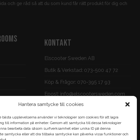
guida och ge råd så att du som kund får rätt produkt för dig och
ROOMS
KONTAKT
Elscooter Sweden AB
Butik & Verkstad:
073-500 47 72
Köp & Frågor:
070-395 17 93
Epost:
info@elscootersweden.com
Hantera samtycke till cookies
Brunnsgatan 7, Jönköping
e bästa upplevelserna använder vi teknologier som cookies för att lagra
gång till information på enheter. Genom att samtycka till dessa teknologier
nna bearbeta data såsom surfverksamhet eller unika ID på denna
te samtycka eller att dra tillbaka samtycke kan påverka vissa funktioner och
ivt.