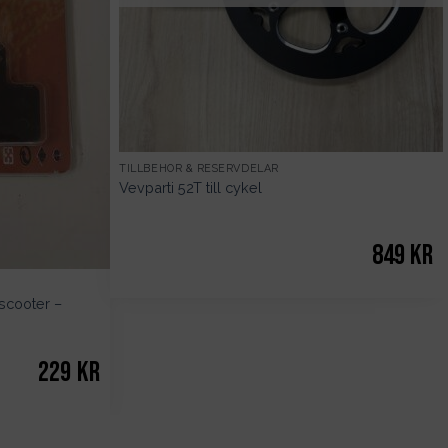
TILLBEHÖR & RESERVDELAR
Vevparti 52T till cykel
849
kr
scooter –
229
kr