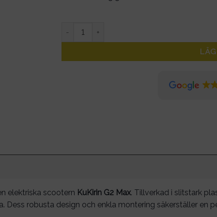
Framskärm Kukirin G2 Max mängd
LÄG
en elektriska scootern
KuKirin G2 Max
. Tillverkad i slitstark 
a. Dess robusta design och enkla montering säkerställer en p