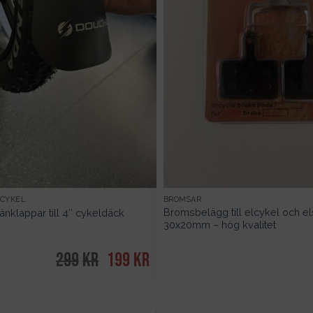
LCYKEL
BROMSAR
Bromsbelägg till elcykel och el
nklappar till 4″ cykeldäck
30x20mm – hög kvalitet
299
kr
Det
199
kr
Det
ursprungliga
nuvarande
priset
priset
var:
är:
299kr.
199kr.