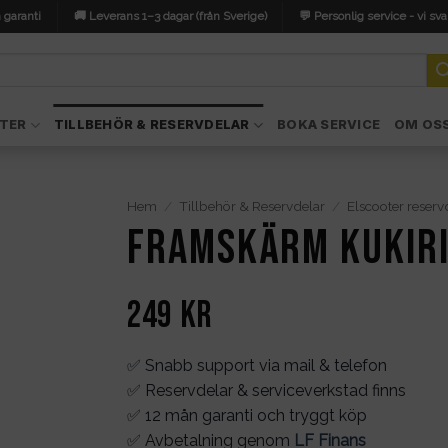
 garanti
🚚 Leverans 1–3 dagar (från Sverige)
💬 Personlig service - vi sva
TER
TILLBEHÖR & RESERVDELAR
BOKA SERVICE
OM OS
Hem
/
Tillbehör & Reservdelar
/
Elscooter reserv
Framskärm Kukiri
249
kr
✅ Snabb support via mail & telefon
✅ Reservdelar & serviceverkstad finns
✅ 12 mån garanti och tryggt köp
✅ Avbetalning genom
LF Finans