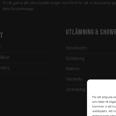
Vi vill gärna att våra kunder ringer oss först för att vi ska kunna 
dina förväntningar.
UTLÄMNING & SHOW
KT
y
Stockholm
llkor
Göteborg
policy
Malmö
Västerås
Jönköping
För att erbjuda d
och/eller få till
kommer vi att ku
webbplats. Att in
egenskaper negat