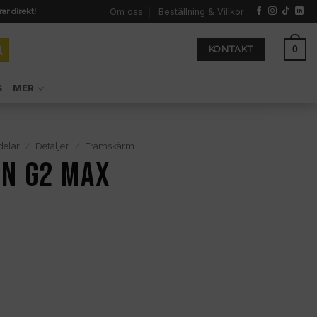
Om oss
Beställning & Villkor
rar direkt!
0
KONTAKT
S
MER
delar
/
Detaljer
/
Framskärm
n G2 Max