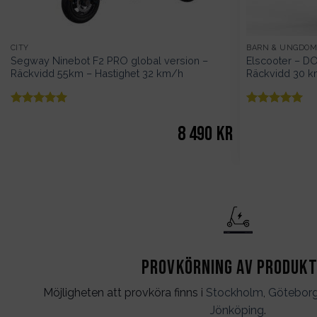
CITY
BARN & UNGDO
Segway Ninebot F2 PRO global version –
Elscooter – D
Räckvidd 55km – Hastighet 32 km/h
Räckvidd 30 
Betygsatt
Betygsatt
5
5
av 5
av 5
8 490
kr
Provkörning av produk
Möjligheten att provköra finns i
Stockholm
,
Götebor
Jönköping
.