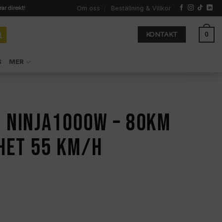
Om oss
Beställning & Villkor
rar direkt!
0
KONTAKT
S
MER
 NINJA1000W – 80km
het 55 km/h