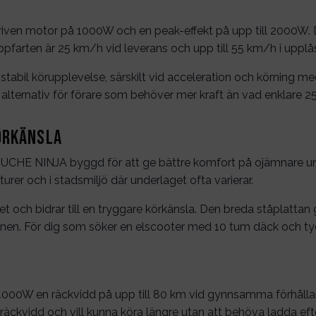
n motor på 1000W och en peak-effekt på upp till 2000W. Det
pfarten är 25 km/h vid leverans och upp till 55 km/h i upplås
 stabil körupplevelse, särskilt vid acceleration och körning
t alternativ för förare som behöver mer kraft än vad enklare 
örkänsla
E NINJA byggd för att ge bättre komfort på ojämnare underla
turer och i stadsmiljö där underlaget ofta varierar.
 och bidrar till en tryggare körkänsla. Den breda ståplattan 
ionen. För dig som söker en elscooter med 10 tum däck och tyd
000W en räckvidd på upp till 80 km vid gynnsamma förhåll
räckvidd och vill kunna köra längre utan att behöva ladda efter