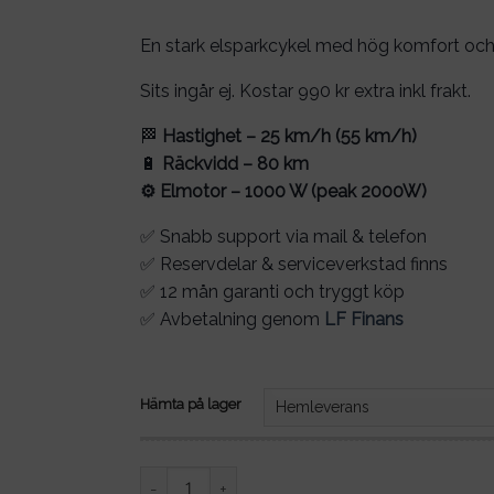
En stark elsparkcykel med hög komfort och
Sits ingår ej. Kostar 990 kr extra inkl frakt.
🏁
Hastighet – 25 km/h (55 km/h)
🔋
Räckvidd – 80 km
⚙️ Elmotor – 1000 W (peak 2000W)
✅ Snabb support via mail & telefon
✅ Reservdelar & serviceverkstad finns
✅ 12 mån garanti och tryggt köp
✅ Avbetalning genom
LF Finans
Hämta på lager
Elscooter DOUCHE NINJA1000W - 80km räckvid