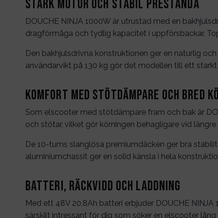
Stark motor och stabil prestanda
DOUCHE NINJA 1000W är utrustad med en bakhjulsdrive
dragförmåga och tydlig kapacitet i uppförsbackar. Top
Den bakhjulsdrivna konstruktionen ger en naturlig och
användarvikt på 130 kg gör det modellen till ett stark
Komfort med stötdämpare och bred k
Som elscooter med stötdämpare fram och bak är DOUCH
och stötar, vilket gör körningen behagligare vid längre 
De 10-tums slanglösa premiumdäcken ger bra stabilitet
aluminiumchassit ger en solid känsla i hela konstrukt
Batteri, räckvidd och laddning
Med ett 48V 20,8Ah batteri erbjuder DOUCHE NINJA 1
särskilt intressant för dig som söker en elscooter lång 