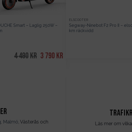
M
ELSCOOTER
OUCHE Smart – Laglig 250W –
Segway-Ninebot F2 Pro II – el
km
km räckvidd
4 490
kr
Det
3 790
kr
Det
ursprungliga
nuvarande
priset
priset
var:
är:
4
3
490kr.
790kr.
ter
Trafik
g
,
Malmö
, Västerås och
Läs mer om vilka