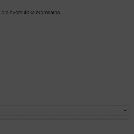
 bra hydrauliska bromsarna.
RENSA
d - Hastighet 55 km/h mängd