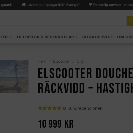
 garanti
🚚 Leverans 1–3 dagar (från Sverige)
💬 Personlig service - vi sva
TER
TILLBEHÖR & RESERVDELAR
BOKA SERVICE
OM OS
Hem
/
Elscooter
/
City
Elscooter DOUCHE
räckvidd – Hastig
(
2
kundrecensioner)
Betygsatt
2
5
av 5
10 999
kr
baserat på
kundrecensioner