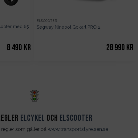
ELSCOOTER
scooter med 65
Segway Ninebot Gokart PRO 2
8 490
kr
28 990
kr
regler
Elcykel
och
Elscooter
 regler som gäller på
www.transportstyrelsen.se