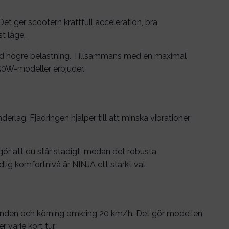
 ger scootern kraftfull acceleration, bra
t läge.
 med högre belastning. Tillsammans med en maximal
250W-modeller erbjuder.
g. Fjädringen hjälper till att minska vibrationer
gör att du står stadigt, medan det robusta
lig komfortnivå är NINJA ett starkt val.
anden och körning omkring 20 km/h. Det gör modellen
 varje kort tur.