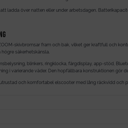
t att ladda över natten eller under arbetsdagen. Batterikapac
ng
-skivbromsar fram och bak, vilket ger kraftfull och kontrol
 högre säkerhetskänsla.
lysning, blinkers, ringklocka, färgdisplay, app-stöd, Bluet
ing i varierande väder. Den hopfällbara konstruktionen gör d
trustad och komfortabel elscooter med lång räckvidd och pr