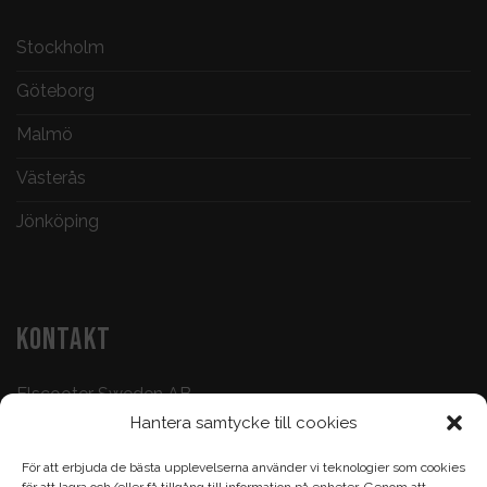
Stockholm
Göteborg
Malmö
Västerås
Jönköping
KONTAKT
Elscooter Sweden AB
Hantera samtycke till cookies
Butik & Verkstad:
073-500 47 72
För att erbjuda de bästa upplevelserna använder vi teknologier som cookies
Köp & Frågor:
070-395 17 93