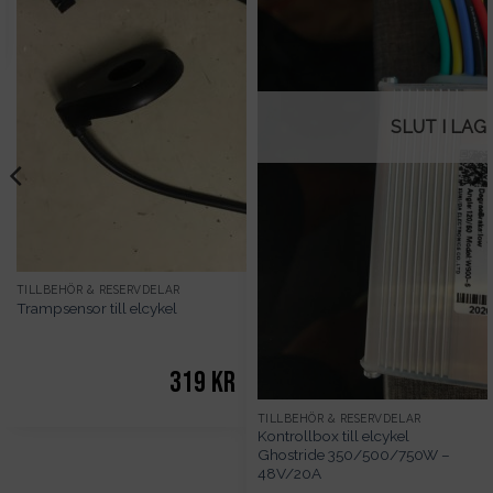
SLUT I LAG
TILLBEHÖR & RESERVDELAR
Trampsensor till elcykel
319
kr
TILLBEHÖR & RESERVDELAR
Kontrollbox till elcykel
Ghostride 350/500/750W –
48V/20A