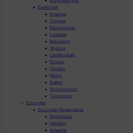
Kompletta hjul
Elektronik
Knappar
Tumgas
Elkopplingar
Laddare
Belysning
Styrbox
Laddkontakt
Display
Tändlås
Motor
Batteri
Bromssensor
Tumbroms
Elscooter
Elscooter Reservdelar
Ringklocka
Handtag
Adaptrar