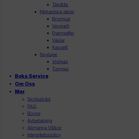
Tändlås
Mekaniska delar
Bromsar
Vevparti
Framgaffel
Växlar
Kassett
Reglage
Vridgas
Tumgas
Boka Service
Om Oss
Mer
Skötselråd
FAQ
Blogg
Avbetalning
Allmänna Villkor
Integritetspolicy