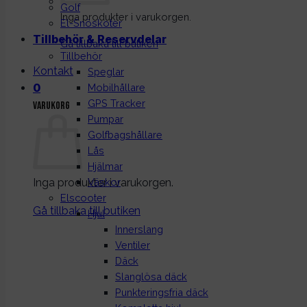
Golf
Inga produkter i varukorgen.
El-Snöskoter
Tillbehör & Reservdelar
Gå tillbaka till butiken
Tillbehör
Kontakt
Speglar
0
Mobilhållare
GPS Tracker
Varukorg
Pumpar
Golfbagshållare
Lås
Hjälmar
Inga produkter i varukorgen.
Väskor
Elscooter
Gå tillbaka till butiken
Hjul
Innerslang
Ventiler
Däck
Slanglösa däck
Punkteringsfria däck