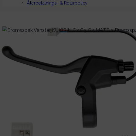
Återbetalnings- & Returpolicy
Hem
/
Tillbehör & Reservdelar
/
Elscooter reservdelar
/
Me
Bromsreglage Vänster K
349
kr
Bromsspak Vänster KUKIRIN G2/G3/G4