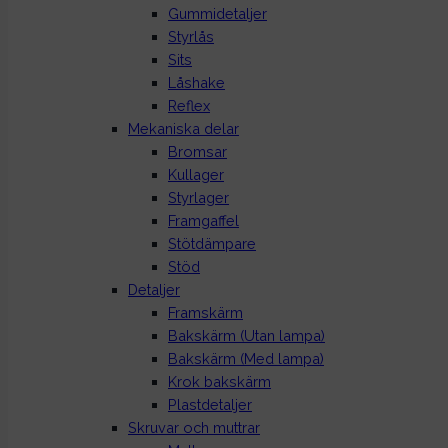
Gummidetaljer
Styrlås
Sits
Låshake
Reflex
Mekaniska delar
Bromsar
Kullager
Styrlager
Framgaffel
Stötdämpare
Stöd
Detaljer
Framskärm
Bakskärm (Utan lampa)
Bakskärm (Med lampa)
Krok bakskärm
Plastdetaljer
Skruvar och muttrar