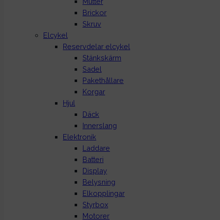
Mutter
Brickor
Skruv
Elcykel
Reservdelar elcykel
Stänkskärm
Sadel
Pakethållare
Korgar
Hjul
Däck
Innerslang
Elektronik
Laddare
Batteri
Display
Belysning
Elkopplingar
Styrbox
Motorer