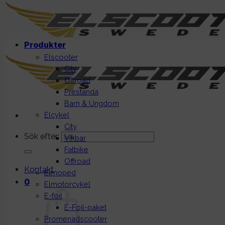
Produkter
Elscooter
City
Offroad
Prestanda
Barn & Ungdom
Elcykel
City
Sök efter:
Vikbar
Fatbike
Offroad
Kontakt
Elmoped
0
Elmotorcykel
E-foil
E-Foil-paket
Promenadscooter