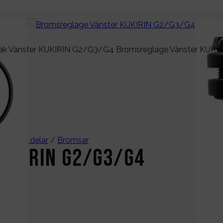
kaniska delar
/
Bromsar
UKIRIN G2/G3/G4