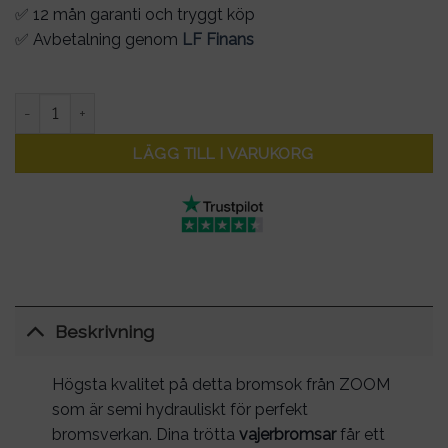
✅ 12 mån garanti och tryggt köp
✅ Avbetalning genom
LF Finans
Bromsok semihydraulisk till cykel och elscooter mängd
LÄGG TILL I VARUKORG
Beskrivning
Högsta kvalitet på detta bromsok från ZOOM
som är semi hydrauliskt för perfekt
bromsverkan. Dina trötta
vajerbromsar
får ett