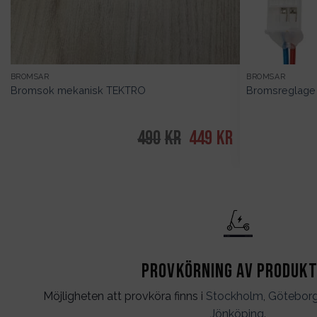
BROMSAR
BROMSAR
Bromsok mekanisk TEKTRO
Bromsreglage
490
kr
Det
449
kr
Det
ursprungliga
nuvarande
priset
priset
var:
är:
490kr.
449kr.
Provkörning av produk
Möjligheten att provköra finns i
Stockholm
,
Götebor
Jönköping
.