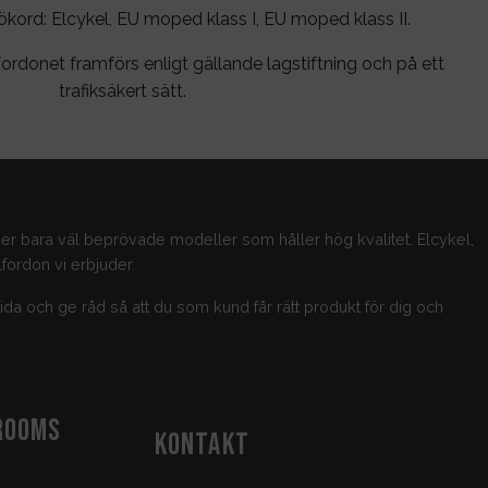
rd: Elcykel, EU moped klass I, EU moped klass II.
ordonet framförs enligt gällande lagstiftning och på ett
trafiksäkert sätt.
jer bara väl beprövade modeller som håller hög kvalitet. Elcykel,
fordon vi erbjuder.
guida och ge råd så att du som kund får rätt produkt för dig och
ROOMS
KONTAKT