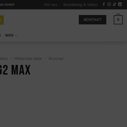
Om oss
Beställning & Villkor
rar direkt!
0
KONTAKT
S
MER
delar
/
Mekaniska delar
/
Bromsar
G2 Max