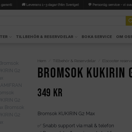
 garanti
🚚 Leverans 1–3 dagar (från Sverige)
💬 Personlig service - vi sva
TER
TILLBEHÖR & RESERVDELAR
BOKA SERVICE
OM OS
Hem
/
Tillbehör & Reservdelar
/
Elscooter reserv
Bromsok KUKIRIN 
349
kr
Bromsok KUKIRIN G2 Max
✅ Snabb support via mail & telefon