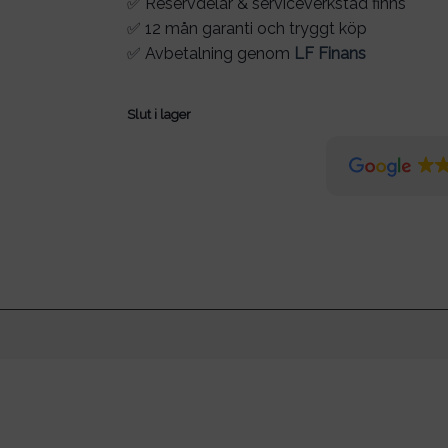
✅ Reservdelar & serviceverkstad finns
✅ 12 mån garanti och tryggt köp
✅ Avbetalning genom
LF Finans
Slut i lager