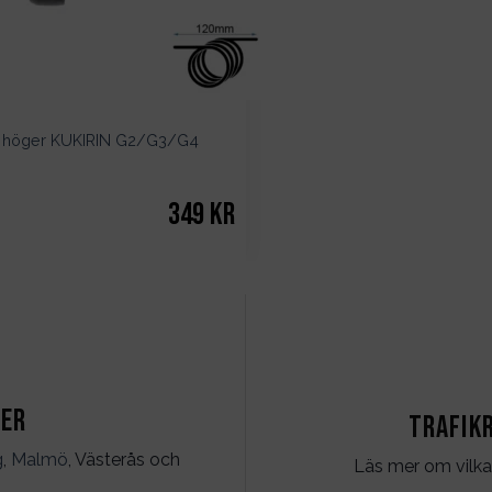
 höger KUKIRIN G2/G3/G4
349
kr
ter
Trafik
g
,
Malmö
, Västerås och
Läs mer om vilka