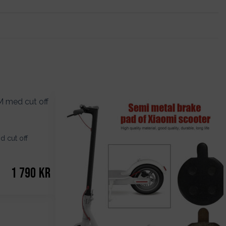
 cut off
1 790
kr