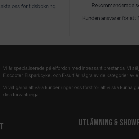
Rekommenderade söko
akta oss för tidsbokning
.
Kunden ansvarar för att f
Vi är specialiserade på elfordon med intressant prestanda. Vi säl
Elscooter, Elsparkcykel och E-surf är några av de kategorier av el
Vi vill gärna att våra kunder ringer oss först för att vi ska kunna 
dina förväntningar.
UTLÄMNING & SHOW
KT