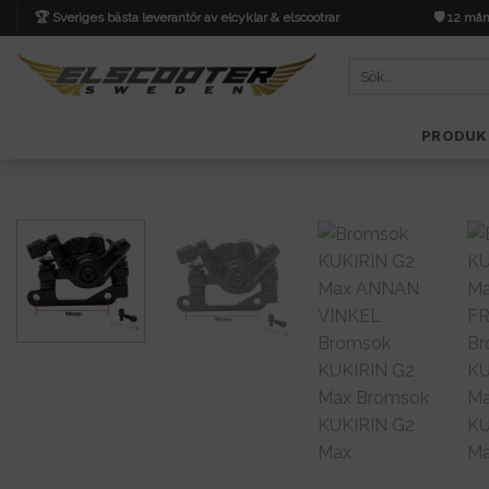
Skip
🏆 Sveriges bästa leverantör av elcyklar & elscootrar
🛡️ 12 mån
to
content
Sök
efter:
PRODUK