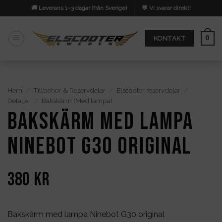
Skip
🚚 Leverans 1–3 dagar (från Sverige)
💬 Vi svarar direkt!
to
content
0
KONTAKT
Hem
/
Tillbehör & Reservdelar
/
Elscooter reservdelar
/
Detaljer
/
Bakskärm (Med lampa)
Bakskärm med lampa
Ninebot G30 original
380
kr
Bakskärm med lampa Ninebot G30 original