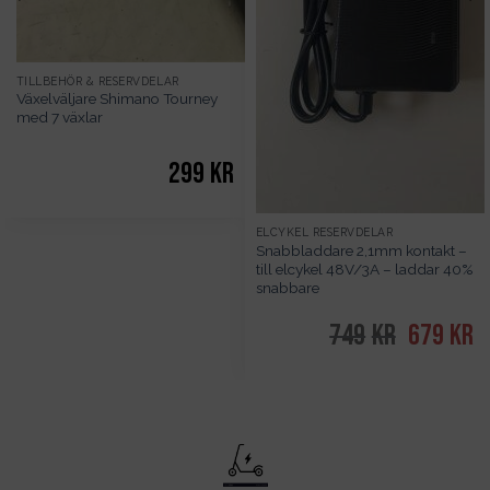
TILLBEHÖR & RESERVDELAR
Växelväljare Shimano Tourney
med 7 växlar
299
kr
ELCYKEL RESERVDELAR
Snabbladdare 2,1mm kontakt –
till elcykel 48V/3A – laddar 40%
snabbare
749
kr
Det
679
kr
De
ursprungl
nu
priset
pr
var:
är
749kr.
67