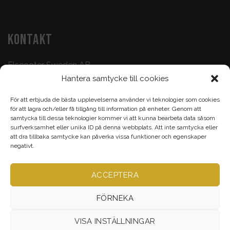
KONTAKT
Elscooter Sweden AB
Hantera samtycke till cookies
Butik & Verkstad:
073-500 47 72
För att erbjuda de bästa upplevelserna använder vi teknologier som cookies
Köp & Frågor:
070-395 17 93
för att lagra och/eller få tillgång till information på enheter. Genom att
samtycka till dessa teknologier kommer vi att kunna bearbeta data såsom
Epost:
info@elscootersweden.com
surfverksamhet eller unika ID på denna webbplats. Att inte samtycka eller
att dra tillbaka samtycke kan påverka vissa funktioner och egenskaper
Brunnsgatan 7, Jönköping
negativt.
ACCEPTERA
Alla rättigheter bevarade ©
Elscootersweden.com
2026
FÖRNEKA
VISA INSTÄLLNINGAR
VERKSTAD
TILLBEHÖR & RESERVDELAR
ELCYKEL
ELSCOOTER