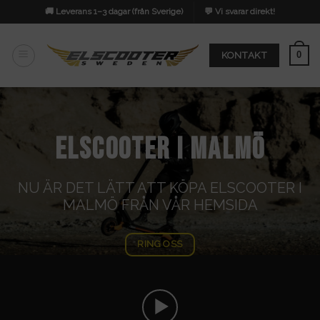
Skip
🚚 Leverans 1–3 dagar (från Sverige)
💬 Vi svarar direkt!
to
content
0
KONTAKT
ELSCOOTER I MALMÖ
NU ÄR DET LÄTT ATT KÖPA ELSCOOTER I
MALMÖ FRÅN VÅR HEMSIDA
RING OSS