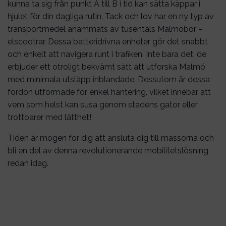
kunna ta sig från punkt A till B i tid kan sätta käppar i
hjulet för din dagliga rutin. Tack och lov har en ny typ av
transportmedel anammats av tusentals Malmöbor –
elscootrar. Dessa batteridrivna enheter gör det snabbt
och enkelt att navigera runt i trafiken. Inte bara det, de
erbjuder ett otroligt bekvämt sätt att utforska Malmö
med minimala utsläpp inblandade. Dessutom är dessa
fordon utformade för enkel hantering, vilket innebär att
vem som helst kan susa genom stadens gator eller
trottoarer med lätthet!
Tiden är mogen för dig att ansluta dig till massorna och
bli en del av denna revolutionerande mobilitetslösning
redan idag.