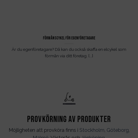
Förmånscykel för egenföretagare
Är du egenföretagare? Då kan du också skaffa en elcykel som
förmån via ditt företag. [...]
Provkörning av produkter
Möjligheten att provköra finns i
Stockholm
,
Göteborg
,
Malmö
, Västerås och
Jönköping
.