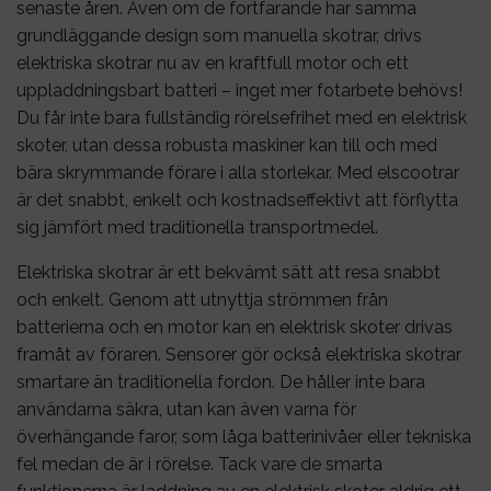
senaste åren. Även om de fortfarande har samma
grundläggande design som manuella skotrar, drivs
elektriska skotrar nu av en kraftfull motor och ett
uppladdningsbart batteri – inget mer fotarbete behövs!
Du får inte bara fullständig rörelsefrihet med en elektrisk
skoter, utan dessa robusta maskiner kan till och med
bära skrymmande förare i alla storlekar. Med elscootrar
är det snabbt, enkelt och kostnadseffektivt att förflytta
sig jämfört med traditionella transportmedel.
Elektriska skotrar är ett bekvämt sätt att resa snabbt
och enkelt. Genom att utnyttja strömmen från
batterierna och en motor kan en elektrisk skoter drivas
framåt av föraren. Sensorer gör också elektriska skotrar
smartare än traditionella fordon. De håller inte bara
användarna säkra, utan kan även varna för
överhängande faror, som låga batterinivåer eller tekniska
fel medan de är i rörelse. Tack vare de smarta