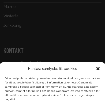
Malmö
Västerås
Jönköping
KONTAKT
Elscooter Sweden AB
Hantera samtycke till cookies
Butik & Verkstad:
073-500 47 72
För att erbjuda de bästa upplevelserna använder vi teknologier som cookies
Köp & Frågor:
070-395 17 93
för att lagra och/eller få tillgång till information på enheter. Genom att
samtycka till dessa teknologier kommer vi att kunna bearbeta data såsom
Epost:
info@elscootersweden.com
surfverksamhet eller unika ID på denna webbplats. Att inte samtycka eller
att dra tillbaka samtycke kan påverka vissa funktioner och egenskaper
Brunnsgatan 7, Jönköping
negativt.