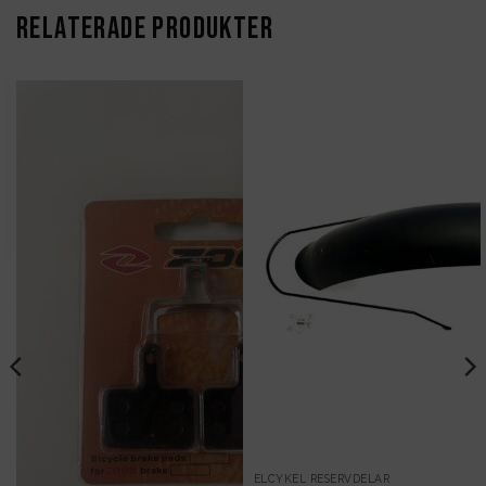
RELATERADE PRODUKTER
Det
liga
nuvarande
priset
är:
199kr.
ELCYKEL RESERVDELAR