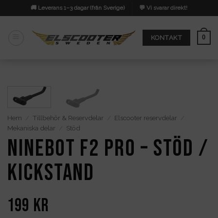
Skip
🚚 Leverans 1–3 dagar (från Sverige)
💬 Vi svarar direkt!
to
content
0
KONTAKT
Hem
/
Tillbehör & Reservdelar
/
Elscooter reservdelar
/
Mekaniska delar
/
Stöd
Ninebot F2 PRO – Stöd /
Kickstand
199
kr