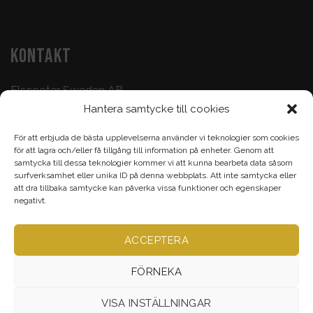
KONTAKT
Elscooter Sweden AB
Hantera samtycke till cookies
Butik & Verkstad:
073-500 47 72
För att erbjuda de bästa upplevelserna använder vi teknologier som cookies
Köp & Frågor:
070-395 17 93
för att lagra och/eller få tillgång till information på enheter. Genom att
samtycka till dessa teknologier kommer vi att kunna bearbeta data såsom
Epost:
info@elscootersweden.com
surfverksamhet eller unika ID på denna webbplats. Att inte samtycka eller
att dra tillbaka samtycke kan påverka vissa funktioner och egenskaper
Brunnsgatan 7, Jönköping
negativt.
ACCEPTERA
Alla rättigheter bevarade ©
Elscootersweden.com
2026
FÖRNEKA
VISA INSTÄLLNINGAR
VERKSTAD
TILLBEHÖR & RESERVDELAR
ELCYKEL
ELSCOOTER