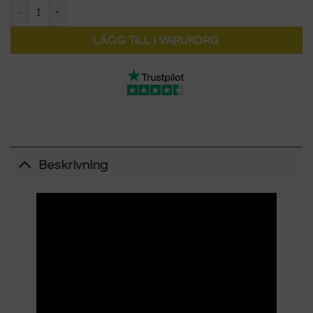
NAVEE Birdie 3X – Elektrisk golfvagn med auto-follow och dub
LÄGG TILL I VARUKORG
Beskrivning