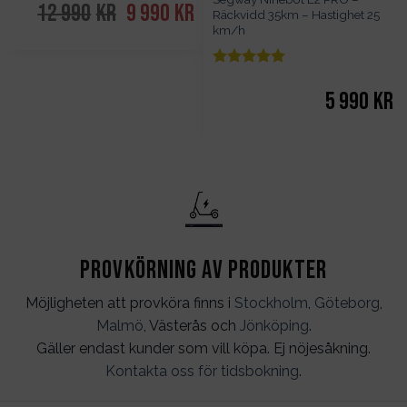
av 5
4
12 990
kr
Det
9 990
kr
Det
Räckvidd 35km – Hastighet 25
ursprungliga
nuvarande
km/h
priset
priset
var:
är:
12
9
Betygsatt
5
990kr.
990kr.
av 5
5 990
kr
Provkörning av produkter
Möjligheten att provköra finns i
Stockholm
,
Göteborg
,
Malmö
, Västerås och
Jönköping
.
Gäller endast kunder som vill köpa. Ej nöjesåkning.
Kontakta oss för tidsbokning
.