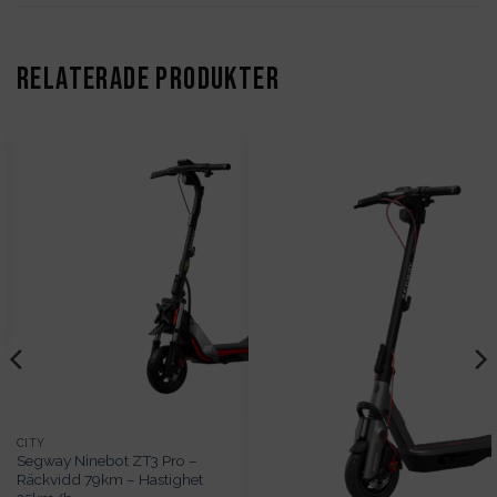
RELATERADE PRODUKTER
Det
nuvarande
priset
är:
15
990kr.
CITY
Segway Ninebot ZT3 Pro –
Räckvidd 79km – Hastighet