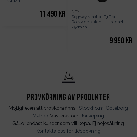
25km/h
11 490
kr
CITY
Segway Ninebot F3 Pro –
Räckvidd 70km – Hastighet
25km/h
9 990
kr
Provkörning av produkter
Möjligheten att provköra finns i
Stockholm
,
Göteborg
,
Malmö
, Västerås och
Jönköping
.
Gäller endast kunder som vill köpa. Ej nöjesåkning.
Kontakta oss för tidsbokning
.