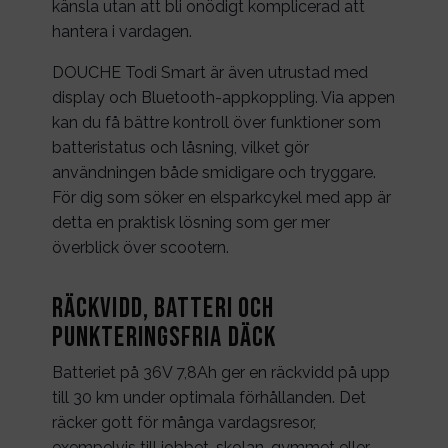
känsla utan att bli onödigt komplicerad att
hantera i vardagen.
DOUCHE Todi Smart är även utrustad med
display och Bluetooth-appkoppling. Via appen
kan du få bättre kontroll över funktioner som
batteristatus och låsning, vilket gör
användningen både smidigare och tryggare.
För dig som söker en elsparkcykel med app är
detta en praktisk lösning som ger mer
överblick över scootern.
Räckvidd, batteri och
punkteringsfria däck
Batteriet på 36V 7,8Ah ger en räckvidd på upp
till 30 km under optimala förhållanden. Det
räcker gott för många vardagsresor,
exempelvis till jobbet, skolan, gymmet eller