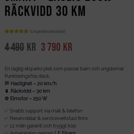
Räckvidd 30 km
(
1
kundrecension)
Betygsatt
1
5
av 5
Det
Det
4 490
kr
3 790
kr
baserat på
kundrecension
ursprungliga
nuvarande
priset
priset
En laglig elsparkcykel som passar barn och ungdomar.
Punkteringsfria däck.
var:
är:
🏁
Hastighet – 20 km/h
4
3
🔋
Räckvidd – 30 km
⚙️ Elmotor – 250 W
490kr.
790kr.
✅ Snabb support via mail & telefon
✅ Reservdelar & serviceverkstad finns
✅ 12 mån garanti och tryggt köp
✅ Avbetalning genom
LF Finans