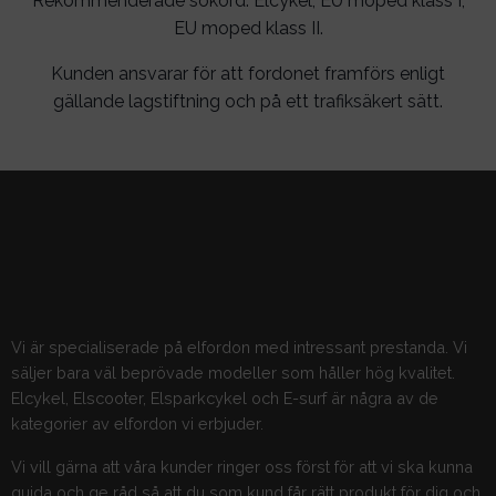
Rekommenderade sökord: Elcykel, EU moped klass I,
EU moped klass II.
Kunden ansvarar för att fordonet framförs enligt
gällande lagstiftning och på ett trafiksäkert sätt.
Vi är specialiserade på elfordon med intressant prestanda. Vi
säljer bara väl beprövade modeller som håller hög kvalitet.
Elcykel, Elscooter, Elsparkcykel och E-surf är några av de
kategorier av elfordon vi erbjuder.
Vi vill gärna att våra kunder ringer oss först för att vi ska kunna
guida och ge råd så att du som kund får rätt produkt för dig och