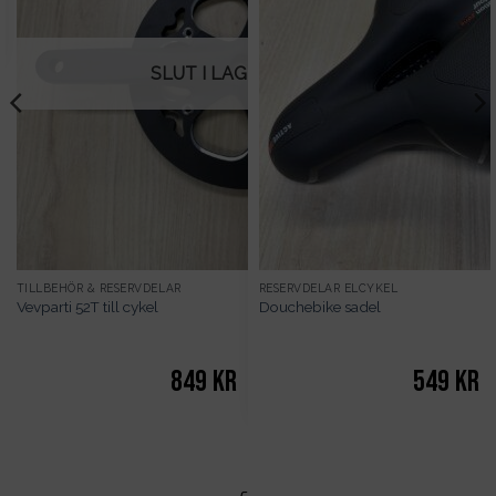
SLUT I LAGER
TILLBEHÖR & RESERVDELAR
RESERVDELAR ELCYKEL
Vevparti 52T till cykel
Douchebike sadel
849
kr
549
kr