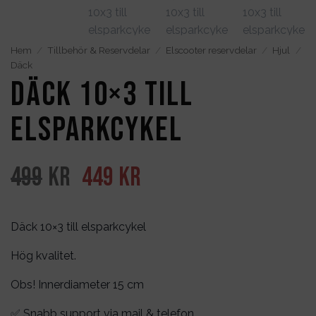
Hem
/
Tillbehör & Reservdelar
/
Elscooter reservdelar
/
Hjul
/
Däck
Däck 10×3 till
elsparkcykel
Det
Det
499
kr
449
kr
ursprungliga
nuvarande
priset
priset
Däck 10×3 till elsparkcykel
var:
är:
Hög kvalitet.
499kr.
449kr.
Obs! Innerdiameter 15 cm
✅ Snabb support via mail & telefon