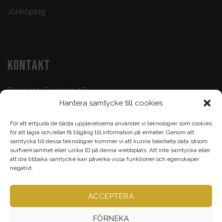
Jönköping
KONTAKT
Elscooter Sweden AB
Hantera samtycke till cookies
Butik & Verkstad:
073-500 47 72
För att erbjuda de bästa upplevelserna använder vi teknologier som cookies
Köp & Frågor:
070-395 17 93
för att lagra och/eller få tillgång till information på enheter. Genom att
samtycka till dessa teknologier kommer vi att kunna bearbeta data såsom
Epost:
info@elscootersweden.com
surfverksamhet eller unika ID på denna webbplats. Att inte samtycka eller
att dra tillbaka samtycke kan påverka vissa funktioner och egenskaper
Brunnsgatan 7, Jönköping
negativt.
ACCEPTERA
Alla rättigheter bevarade ©
Elscootersweden.com
2026
FÖRNEKA