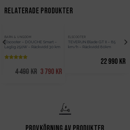
RELATERADE PRODUKTER
SLUT
BARN & UNGDOM
ELSCOOTER
Elscooter – DOUCHE Smart –
TEVERUN Blade GT II – 85
I
Laglig 250W – Räckvidd 30 km
km/h – Räckvidd 80km
LAGER
22 990
kr
Betygsatt
5
av 5
4 490
kr
Det
3 790
kr
Det
ursprungliga
nuvarande
priset
priset
var:
är:
4
3
490kr.
790kr.
Provkörning av produkter