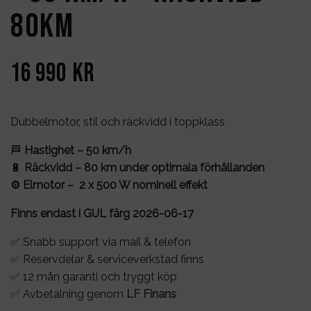
80km
16 990
kr
Dubbelmotor, stil och räckvidd i toppklass
🏁
Hastighet – 50 km/h
🔋
Räckvidd – 80 km under optimala förhållanden
⚙️ Elmotor – 2 x 500 W nominell effekt
Finns endast i GUL färg 2026-06-17
✅ Snabb support via mail & telefon
✅ Reservdelar & serviceverkstad finns
✅ 12 mån garanti och tryggt köp
✅ Avbetalning genom
LF Finans