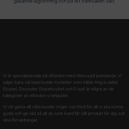
gällande lagstiftning och på ett trafiksäkert sätt.
Vi är specialiserade på elfordon med intressant prestanda. Vi
säljer bara väl beprövade modeller som håller hög kvalitet.
Elcykel, Elscooter, Elsparkcykel och E-surf är några av de
kategorier av elfordon vi erbjuder.
Vi vill gärna att våra kunder ringer oss först för att vi ska kunna
guida och ge råd så att du som kund får rätt produkt för dig och
dina förväntningar.