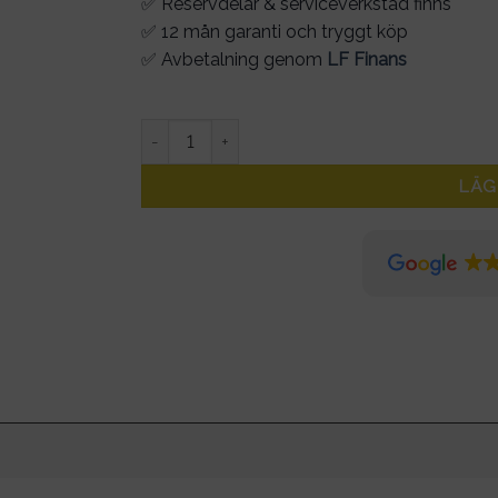
✅ Reservdelar & serviceverkstad finns
✅ 12 mån garanti och tryggt köp
✅ Avbetalning genom
LF Finans
Bakskärm Svart KUKIRIN G2 Max mängd
LÄG