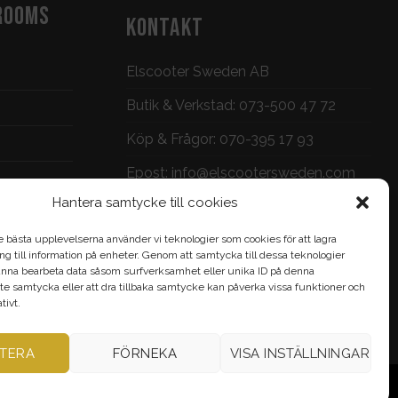
ROOMS
KONTAKT
Elscooter Sweden AB
Butik & Verkstad:
073-500 47 72
Köp & Frågor:
070-395 17 93
Epost:
info@elscootersweden.com
Hantera samtycke till cookies
Brunnsgatan 7, Jönköping
e bästa upplevelserna använder vi teknologier som cookies för att lagra
gång till information på enheter. Genom att samtycka till dessa teknologier
nna bearbeta data såsom surfverksamhet eller unika ID på denna
te samtycka eller att dra tillbaka samtycke kan påverka vissa funktioner och
ivt.
TERA
FÖRNEKA
VISA INSTÄLLNINGAR