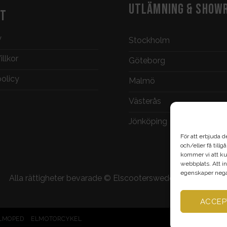
UTLÄMNING & SHOW
KT
y
Stockholm
llkor
Göteborg
policy
Malmö
Västerås
Jönköping
För att erbjuda d
och/eller få till
kommer vi att ku
webbplats. Att in
egenskaper negat
Alla rättigheter bevarade ©
Elscootersweden.com
2026
ACCEP
LMOPED
ELMOTORCYKEL