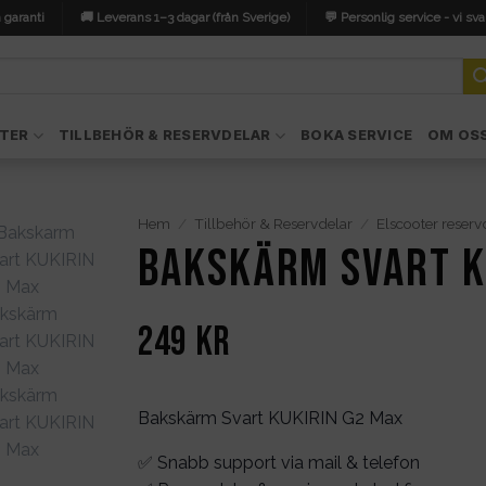
 garanti
🚚 Leverans 1–3 dagar (från Sverige)
💬 Personlig service - vi sva
TER
TILLBEHÖR & RESERVDELAR
BOKA SERVICE
OM OS
Hem
/
Tillbehör & Reservdelar
/
Elscooter reserv
Bakskärm Svart K
249
kr
Bakskärm Svart KUKIRIN G2 Max
✅ Snabb support via mail & telefon