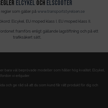
regler
Elcykel
och
Elscooter
 regler som gäller på
www.transportstyrelsen.se
rd: Elcykel, EU moped klass I, EU moped klass II.
ordonet framförs enligt gällande lagstiftning och på ett
trafiksäkert sätt.
jer bara väl beprövade modeller som håller hög kvalitet. Elcykel,
fordon vi erbjuder.
guida och ge råd så att du som kund får rätt produkt för dig och