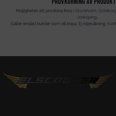
Provkörning av produk
Möjligheten att provköra finns i
Stockholm
,
Götebor
Jönköping
.
Gäller endast kunder som vill köpa. Ej nöjesåkning.
Kont