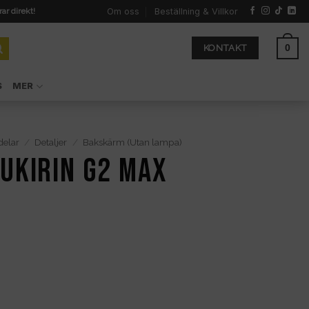
Om oss
Beställning & Villkor
rar direkt!
0
KONTAKT
S
MER
delar
/
Detaljer
/
Bakskärm (Utan lampa)
UKIRIN G2 Max