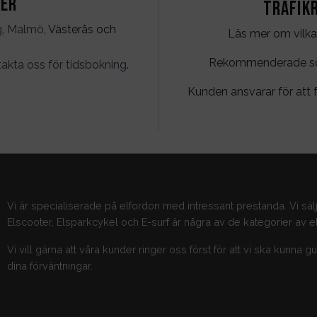
ter
Trafik
g
,
Malmö
, Västerås och
Läs mer om vilka
Rekommenderade söko
akta oss för tidsbokning
.
Kunden ansvarar för att f
Vi är specialiserade på elfordon med intressant prestanda. Vi säl
Elscooter, Elsparkcykel och E-surf är några av de kategorier av el
Vi vill gärna att våra kunder ringer oss först för att vi ska kunna 
dina förväntningar.