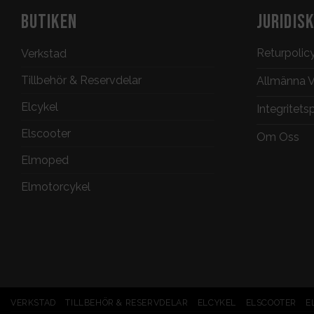
BUTIKEN
JURIDIS
Returpolic
Verkstad
Tillbehör & Reservdelar
Allmänna Vi
Elcykel
Integritets
Elscooter
Om Oss
Elmoped
Elmotorcykel
VERKSTAD
TILLBEHÖR & RESERVDELAR
ELCYKEL
ELSCOOTER
E