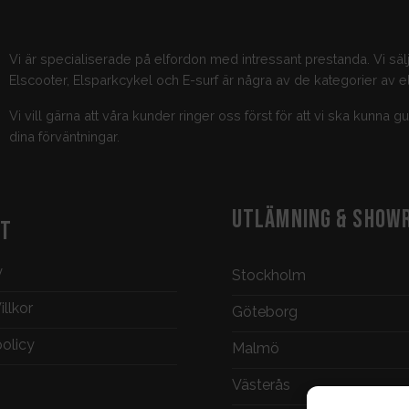
Vi är specialiserade på elfordon med intressant prestanda. Vi säl
Elscooter, Elsparkcykel och E-surf är några av de kategorier av el
Vi vill gärna att våra kunder ringer oss först för att vi ska kunna 
dina förväntningar.
UTLÄMNING & SHOW
KT
y
Stockholm
llkor
Göteborg
policy
Malmö
Västerås