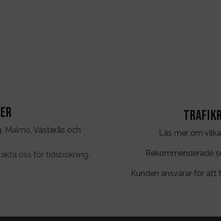
ter
Trafik
g
,
Malmö
, Västerås och
Läs mer om vilka
Rekommenderade söko
akta oss för tidsbokning
.
Kunden ansvarar för att f