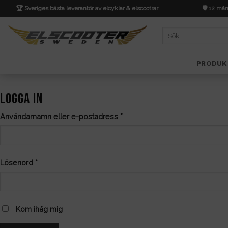
Skip
🏆 Sveriges bästa leverantör av elcyklar & elscootrar
🛡️ 12 mån
to
content
Sök
efter:
PRODUK
LOGGA IN
Obligatoriskt
Användarnamn eller e-postadress
*
Obligatoriskt
Lösenord
*
Kom ihåg mig