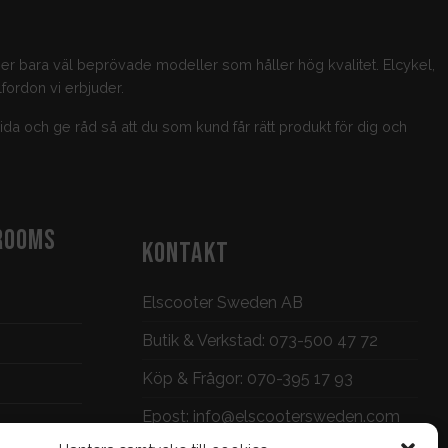
jer bara väl beprövade modeller som håller hög kvalitet. Elcykel,
fordon vi erbjuder.
guida och ge råd så att du som kund får rätt produkt för dig och
ROOMS
KONTAKT
Elscooter Sweden AB
Butik & Verkstad:
073-500 47 72
Köp & Frågor:
070-395 17 93
Epost:
info@elscootersweden.com