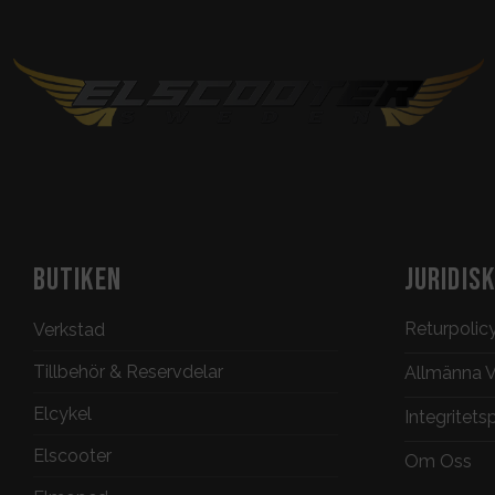
BUTIKEN
JURIDIS
Returpolic
Verkstad
Tillbehör & Reservdelar
Allmänna Vi
Elcykel
Integritets
Elscooter
Om Oss