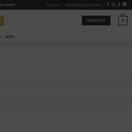
Om oss
Beställning & Villkor
rar direkt!
0
KONTAKT
S
MER