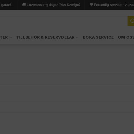
 garanti
🚚 Leverans 1–3 dagar (från Sverige)
💬 Personlig service - vi sva
TER
TILLBEHÖR & RESERVDELAR
BOKA SERVICE
OM OS