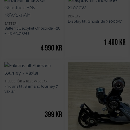
DISPLAY
Display till Ghostride X1000W
BATTERI
Batteri till elcykel Ghostride F28
– 48V/17,5AH
1 490
kr
4 990
kr
TILLBEHÖR & RESERVDELAR
Frikrans till Shimano tourney 7
växlar
399
kr