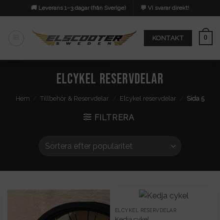
Skip
🚚 Leverans 1–3 dagar (från Sverige)
💬 Vi svarar direkt!
to
content
0
KONTAKT
Elcykel reservdelar
Hem
/
Tillbehör & Reservdelar
/
Elcykel reservdelar
/
Sida 5
FILTRERA
ELCYKEL RESERVDELAR
Kedja cykel