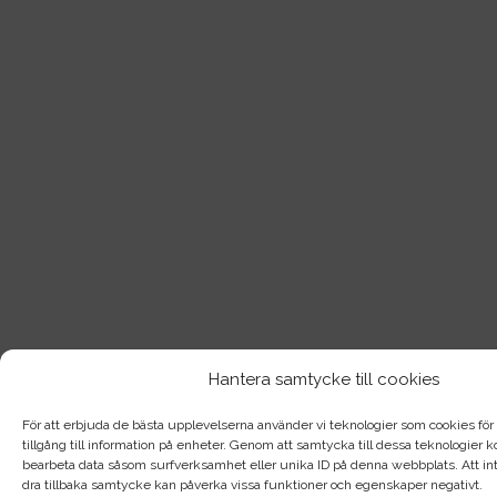
Hantera samtycke till cookies
För att erbjuda de bästa upplevelserna använder vi teknologier som cookies för a
tillgång till information på enheter. Genom att samtycka till dessa teknologier
bearbeta data såsom surfverksamhet eller unika ID på denna webbplats. Att int
dra tillbaka samtycke kan påverka vissa funktioner och egenskaper negativt.