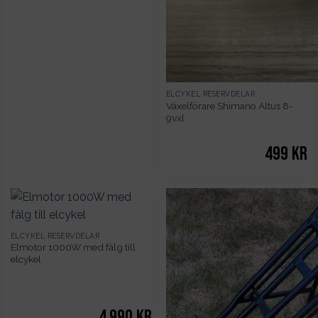
ELCYKEL RESERVDELAR
Växelförare Shimano Altus 8-
9vxl
499
kr
ELCYKEL RESERVDELAR
Elmotor 1000W med fälg till
elcykel
4 990
kr