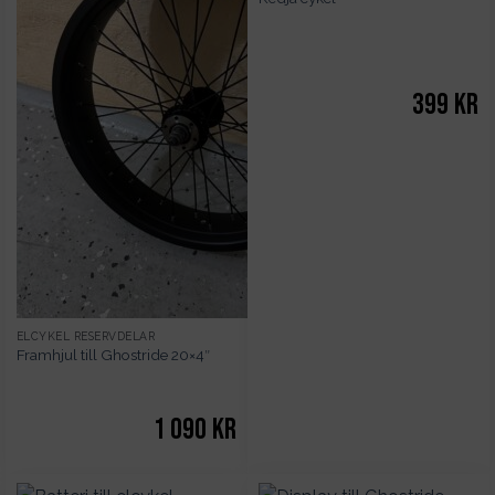
399
kr
ELCYKEL RESERVDELAR
Framhjul till Ghostride 20×4″
1 090
kr