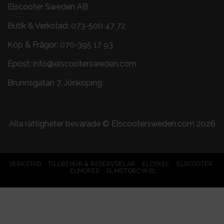
Elscooter Sweden AB
Butik & Verkstad:
073-500 47 72
Köp & Frågor:
070-395 17 93
Epost:
info@elscootersweden.com
Brunnsgatan 7, Jönköping
Alla rättigheter bevarade ©
Elscootersweden.com
2026
VERKSTAD
TILLBEHÖR & RESERVDELAR
ELCYKEL
ELSCOOTER
ELMOPED
ELMOTORCYKEL