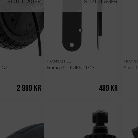
SLUT I LAGER
SLUT I LAGER
FRAMGAFFEL
FRAMG
N G2
Framgaffel KUKIRIN G2
Styre 
2 999
kr
499
kr