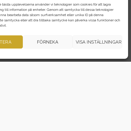
e bästa upplevelserna använder vi teknologier som cookies för att lagra
gång till information på enheter. Genom att samtycka till dessa teknologier
nna bearbeta data såsom surfverksamhet eller unika ID på denna
te samtycka eller att dra tillbaka samtycke kan påverka vissa funktioner och
ivt.
regler
Elcykel
och
Elscooter
TERA
FÖRNEKA
VISA INSTÄLLNINGAR
 regler som gäller på
www.transportstyrelsen.se
rd: Elcykel, EU moped klass I, EU moped klass II.
ordonet framförs enligt gällande lagstiftning och på ett
trafiksäkert sätt.
jer bara väl beprövade modeller som håller hög kvalitet. Elcykel,
fordon vi erbjuder.