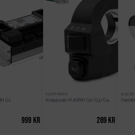
ELEKTRONIK
ELSCOO
IN G2
Knappsats KUKIRIN G2/G3/G4
Handt
999
kr
289
kr