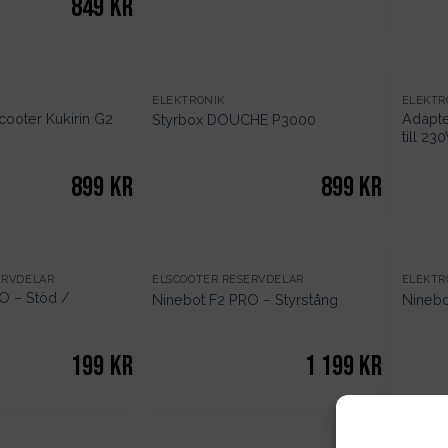
849
kr
ELEKTRONIK
ELEKTR
scooter Kukirin G2
Adapte
Styrbox DOUCHE P3000
till 23
899
kr
899
kr
ERVDELAR
ELSCOOTER RESERVDELAR
ELEKTR
O – Stöd /
Ninebot F2 PRO – Styrstång
Ninebo
199
kr
1 199
kr