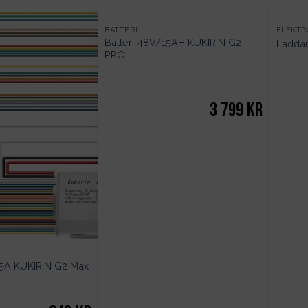
SLUT
BATTERI
ELEKTR
Batteri 48V/15AH KUKIRIN G2
Laddar
I
PRO
LAGER
3 799
kr
25A KUKIRIN G2 Max