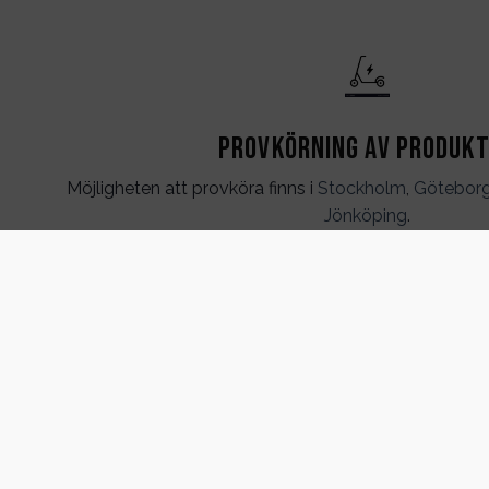
Provkörning av produk
Möjligheten att provköra finns i
Stockholm
,
Götebor
Jönköping
.
Gäller endast kunder som vill köpa. Ej nöjesåkning.
Kont