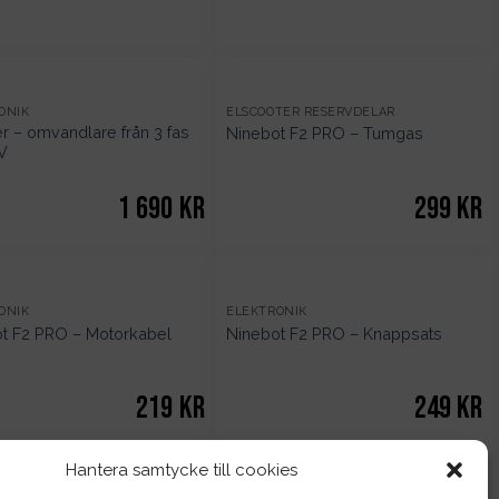
ONIK
ELSCOOTER RESERVDELAR
r – omvandlare från 3 fas
Ninebot F2 PRO – Tumgas
0V
1 690
kr
299
kr
ONIK
ELEKTRONIK
t F2 PRO – Motorkabel
Ninebot F2 PRO – Knappsats
219
kr
249
kr
Hantera samtycke till cookies