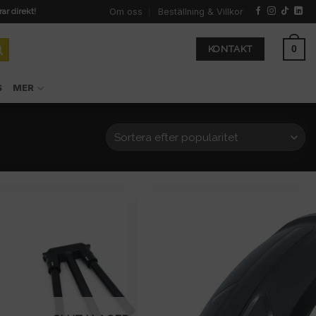
Om oss
Beställning & Villkor
rar direkt!
0
KONTAKT
S
MER