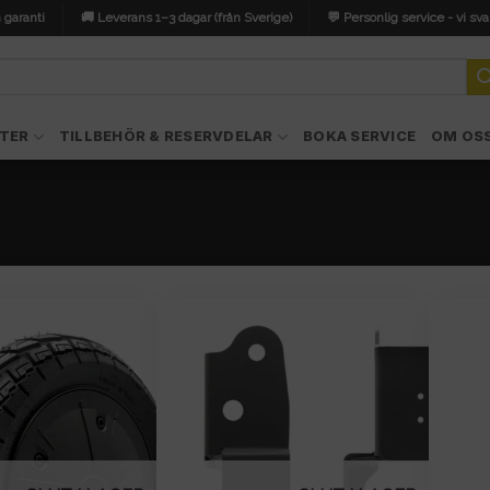
 garanti
🚚 Leverans 1–3 dagar (från Sverige)
💬 Personlig service - vi sva
TER
TILLBEHÖR & RESERVDELAR
BOKA SERVICE
OM OS